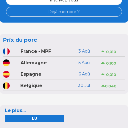
inscrivez-vous
Déjà membre ?
Prix du porc
France - MPF
3 Aoû
0,010
Allemagne
5 Aoû
0,100
Espagne
6 Aoû
0,010
Belgique
30 Jul
0,040
Le plus...
LU