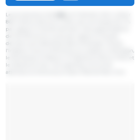
Les producteurs de
soja
ont l'intention d'en cultiver
86,5 millions d'acres en 2024, soit une hausse de 3 %
par rapport à l'année dernière. Des augmentations
de 100 000 acres ou plus par rapport à l'année
dernière sont attendues dans l'Arkansas, l'Illinois,
l'Indiana, l'Iowa, le Kentucky, la Louisiane, le Michigan,
le Minnesota, le Missouri, le Dakota du Nord, l'Ohio et
le Dakota du Sud. Une superficie record est
attendue au Kentucky et dans l'État de New York.