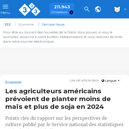
211.943
Utilisateurs
Menu
333
Economie
Dernière heure
Pour être au courant des nouvelles de la filière. Vous pouvez, si vous le
souhaitez, souscrire à notre bulletin hebdomadaire et vous recevrez les titres
dans votre courrier électronique.
Lire cet article dans:
Langue
Economie
Les agriculteurs américains
prévoient de planter moins de
maïs et plus de soja en 2024
Points clés du rapport sur les perspectives de
culture publié par le Service national des statistiques