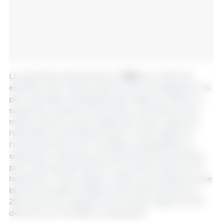
La superficie ensemencée en
blé
pour 2024 est
estimée à 47,5 millions d'acres, soit une baisse de 4 %
pour les États comparables par rapport à 2023. La
superficie cultivée en blé d'hiver, qui s'élève à 34,1
millions d'acres, est en baisse de 1 % par rapport à
l'estimation précédente et de 7 % par rapport à
l'année dernière pour les États comparables. La
superficie consacrée aux autres blés de printemps
pour 2024 devrait s'élever à 11,3 millions d'acres, en
hausse de 1 % par rapport à 2023. Les emblavures de
blé dur devraient totaliser 2,03 millions d'acres en
2024, soit une croissance de 22 % par rapport à l'an
dernier pour les États comparables.