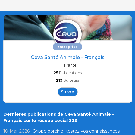
Entreprise
Ceva Santé Animale - Français
France
25
Publications
219
Suiveurs
Suivre
Dernières publications de Ceva Santé Animale -
Français sur le réseau social 333
10-Mar-2026
Grippe porcine : testez vos connaissances !