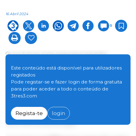
16 Abril 2024
0
Os produtores norte-americanos inquiridos
tencionam plantar 90,0 milhões de acres de
milho
em 2024, menos 5% do que no ano passado. As
Este conteúdo está disponível para utilizadores
intenções de plantação de milho diminuíram ou
registados
mantiveram-se inalteradas em 38 dos 48 estados
Pode registar-se e fazer login de forma gratuita
onde foram efectuadas previsões. Illinois, Indiana,
para poder aceder a todo o conteúdo de
Iowa, Minnesota, Missouri, Ohio, Dakota do Sul e
3tres3.com
Texas esperam reduções de 300.000 acres ou mais
em relação ao ano passado. Caso se concretize, a
Regista-te
login
área plantada com milho no Arizona e no Oregon
será a maior de que há registo.