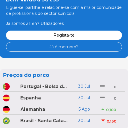
Ligue-se, partilhe e relacione-se com a maior comunidade
de profissionais do sector suinícola.
Já somos 211847 Utilizadores!
Regista-te
Já é membro?
Preços do porco
Portugal - Bolsa do Porco do Montijo
30 Jul
0
Espanha
30 Jul
0
Alemanha
5 Ago
0,100
Brasil - Santa Catarina
30 Jul
0,130