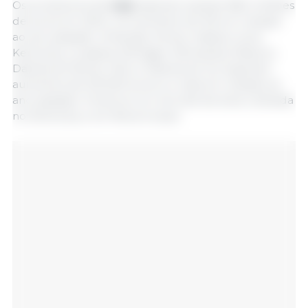
Os produtores de
soja
esperam plantar 86,5 milhões
de acres em 2024, um aumento de 3% em relação
ao ano passado. Arkansas, Illinois, Indiana, Iowa,
Kentucky, Louisiana, Michigan, Minnesota, Missouri,
Dakota do Norte, Ohio e Dakota do Sul esperam
aumentos de 100.000 acres ou mais em relação ao
ano passado. Prevê-se um recorde de área cultivada
no Kentucky e em Nova Iorque.