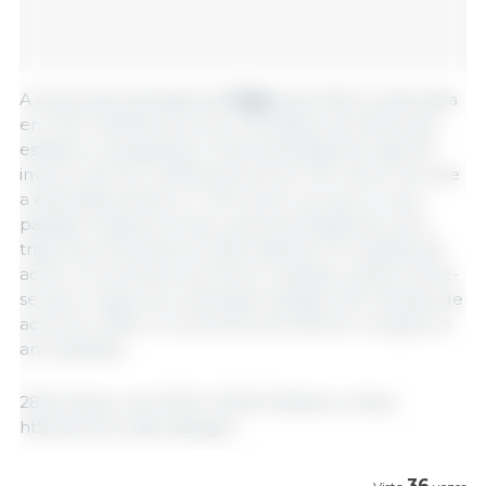
A área total plantada de
trigo
para 2024 é estimada
em 47,5 milhões de acres, 4% abaixo de 2023 para
estados comparáveis. A área plantada de trigo de
inverno de 34,1 milhões de acres é 1% menor do que
a estimativa anterior e 7% menor do que no ano
passado. Espera-se que a área plantada de outro
trigo de primavera em 2024 seja de 11,3 milhões de
acres, um aumento de 1% em relação a 2023. Prevê-
se que o trigo duro plantado totalize 2,03 milhões de
acres em 2024, um aumento de 22% em relação ao
ano passado.
28 de Março de 2024/ USDA/ Estados Unidos.
https://www.nass.usda.gov
36