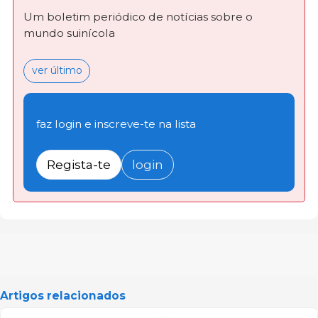
Um boletim periódico de notícias sobre o
mundo suinícola
ver último
faz login e inscreve-te na lista
Regista-te
login
Artigos relacionados