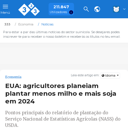
211.847
Utilizadores
Menú
333
Economia
Notícias
Para estar a par das últimas notícias do sector suinícola. Se desejares podes
inscrever-te para receber o nosso boletim e receberás os títulos no teu email.
Leia este artigo em:
Idioma
Economia
EUA: agricultores planeiam
plantar menos milho e mais soja
em 2024
Pontos principais do relatório de plantação do
Serviço Nacional de Estatísticas Agrícolas (NASS) do
USDA.