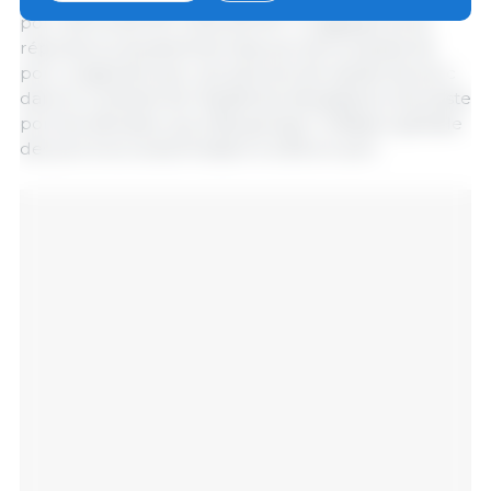
porc de 54.210 MT à 254.210 MT. Il s'agissait d'une
réponse au doublement des prix de la viande de
porc, engendré par une pénurie de viande de porc
dans le contexte de l'épidémie dévastatrice de peste
porcine africaine, qui a fait grimper l'inflation globale
des prix à la consommation à 4,5% en avril.