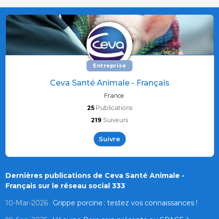
Entreprise
Ceva Santé Animale - Français
France
25
Publications
219
Suiveurs
Suivre
Dernières publications de Ceva Santé Animale -
Français sur le réseau social 333
10-Mar-2026
Grippe porcine : testez vos connaissances !