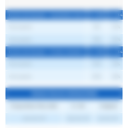
Droits de douane - 3 premiers mois
D. 128
D. 134
Droits de douane - 3 premiers mois
D. 128
D. 134
Sous quota
5%
10%
Hors quota
15%
20%
Droits de douane - 9 mois restants
D. 128
D. 134
Sous quota
10%
15%
Hors quota
20%
25%
Volume d'accès minimal (VAM)
Proposition Plus VAM
D. 133
Original
404.210 MT
254.210 MT
54.210 MT