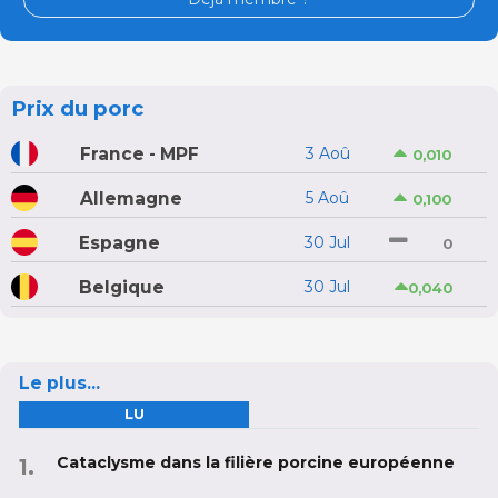
Prix du porc
France - MPF
3 Aoû
0,010
Allemagne
5 Aoû
0,100
Espagne
30 Jul
0
Belgique
30 Jul
0,040
Le plus...
LU
Cataclysme dans la filière porcine européenne