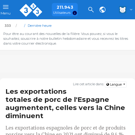
211.943
Utilisateurs
Menu
333
Dernière heure
Pour être au courant des nouvelles de la filière. Vous pouvez, si vous le
souhaitez, souscrire à notre bulletin hebdomadaire et vous recevrez les titres
dans votre courrier électronique.
Lire cet article dans:
Langue
Les exportations
totales de porc de l'Espagne
augmentent, celles vers la Chine
diminuent
Les exportations espagnoles de porc et de produits
porcins vers la Chine en 2021 ont diminué de 9,4 %.