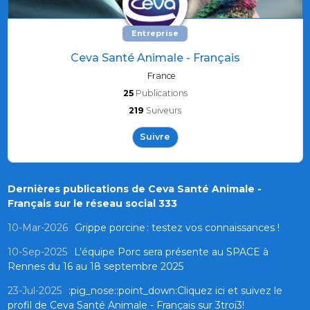
Entreprise
Ceva Santé Animale - Français
France
25
Publications
219
Suiveurs
Suivre
Dernières publications de Ceva Santé Animale -
Français sur le réseau social 333
10-Mar-2026
Grippe porcine : testez vos connaissances !
10-Sep-2025
L’équipe Porc sera présente au SPACE à
Rennes du 16 au 18 septembre 2025
23-Jul-2025
:pig_nose::point_down:Cliquez ici et suivez le
profil de Ceva Santé Animale - Français sur 3troi3!