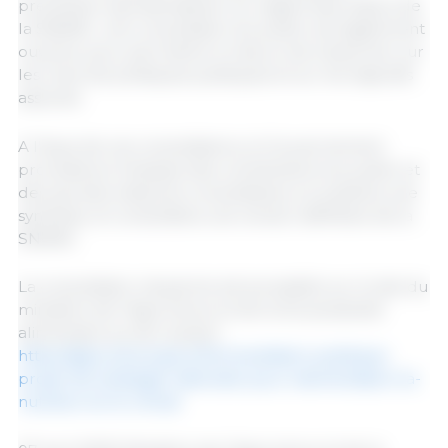
prenantes représentatives. Au regard des enjeux de
la SNANC, une consultation du public est également
ouverte, pour permettre à chacun de s’exprimer sur
les choix de politiques publiques et sur les objectifs
associés.
A l’issue de ces consultations, le Gouvernement
procédera à l’analyse des contributions du public et
des avis des instances consultatives, en publiera une
synthèse, et consolidera une version définitive de la
SNANC.
La consultation citoyenne est accessible sur le site du
ministère de l’Agriculture et de la Souveraineté
alimentaire au lien suivant :
https://agriculture.gouv.fr/consultation-publique-
projet-de-strategie-nationale-pour-lalimentation-la-
nutrition-et-le-climat