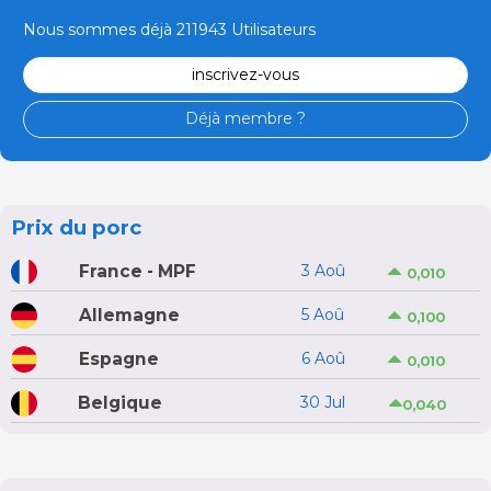
Nous sommes déjà 211943 Utilisateurs
inscrivez-vous
Déjà membre ?
Prix du porc
France - MPF
3 Aoû
0,010
Allemagne
5 Aoû
0,100
Espagne
6 Aoû
0,010
Belgique
30 Jul
0,040