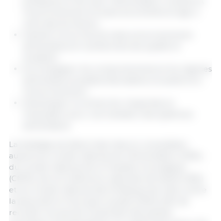
politiques en lien avec l’alimentation, la santé et
l’environnement à toutes les échelles et agir à
celle des territoires ;
Garantir à tous l’accès à des environnements
alimentaires et nutritionnels de qualité et
durables :
Accompagner les comportements et les régimes
alimentaires durables favorables à la santé et à
l’environnement ;
Développer la recherche, l’expertise et
l’évaluation pour une transition des systèmes
alimentaires.
La stratégie est désormais mise en consultation
auprès du Conseil national de l’Alimentation (CNA),
du Conseil national de la Transition écologique
(CNTE), de la Conférence nationale de Santé (CNS)
et du Conseil national des Politiques de lutte contre
la pauvreté et l'exclusion sociale (CNLE) afin de
recueillir les avis de l’ensemble des parties