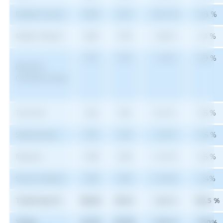
Danish Crown
3,03
2,10
- 30,7 %
4,8 %
Müller Fleisch
1,89
1,78
- 5,8 %
4,1 %
1,72
1,70
- 1,2 %
3,9 %
Böseler
Goldschmaus
Tummel
1,55
1,55
0,0 %
3,5 %
Steinemann
1,19
1,16
- 2,2 %
2,6 %
Manten
1,08
1,08
+ 0,2 %
2,5 %
Simon-Fleisch
1,05
1,06
+ 0,5 %
2,4%
Total top 10
38,60
36,21
- 6,2 %
82,5 %
Total
47,10
43,87
- 6,9 %
100%