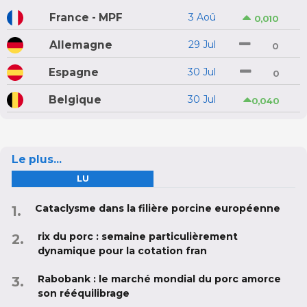
France - MPF
3 Aoû
0,010
Allemagne
29 Jul
0
Espagne
30 Jul
0
Belgique
30 Jul
0,040
Le plus...
LU
Cataclysme dans la filière porcine européenne
rix du porc : semaine particulièrement
dynamique pour la cotation fran
Rabobank : le marché mondial du porc amorce
son rééquilibrage