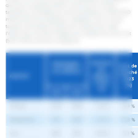
qui a pu en grande partie contrecarrer la forte
tendance à la baisse du marché global en 2023 (6,50
millions de porcs abattus). L'abattoir Vion occupe
toujours la troisième place du classement, mais
l'écart avec les deux leaders du classement s'accroît
(5,30 millions de porcs abattus).
Variation
Abattages,
Part de
par
en millions
marché
Abattoir
rapport
2023
à 2022
(%)
(%)
2022
2023
Tönnies
14,79
13,99
- 5,4 %
31,9 %
Westfleisch
6,51
6,50
- 0,2 %
14,8 %
Vion
5,80
5,30
- 8,6 %
12,1 %