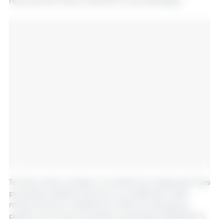
représentent désormais 82,5 % des abattages.
Tönnies reste le leader incontesté du classement des
principaux abattoirs de porcs, en affichant 13,99
millions de porcs abattus en 2023. En deuxième
position se trouve la société coopérative Westfleisch,