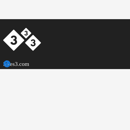
3tres3.com
Communauté Professionnelle Porcine
Rubriques
Autres liens
Qui sommes-nous?
Photo de la semaine
Mentions légales
Question de la semaine
Conditions générales
Auteurs
d'utilisation
Humour
Publicité
Enquête
Politique de confidentialité
Que pensez-vous de...
Contact
Petites annonces
Conditions d’utilisation