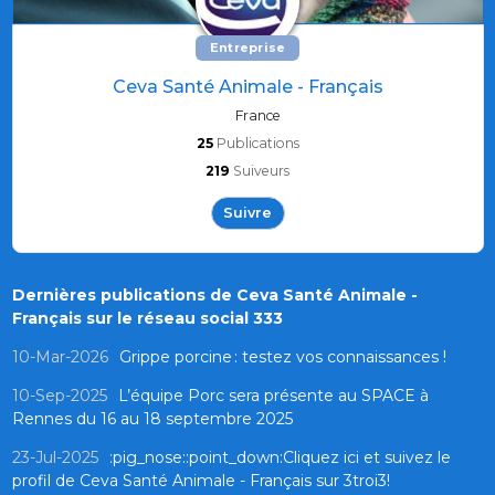
Entreprise
Ceva Santé Animale - Français
France
25
Publications
219
Suiveurs
Suivre
Dernières publications de Ceva Santé Animale -
Français sur le réseau social 333
10-Mar-2026
Grippe porcine : testez vos connaissances !
10-Sep-2025
L’équipe Porc sera présente au SPACE à
Rennes du 16 au 18 septembre 2025
23-Jul-2025
:pig_nose::point_down:Cliquez ici et suivez le
profil de Ceva Santé Animale - Français sur 3troi3!