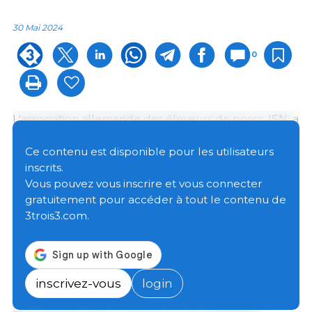
30 Mai 2024
0
L'association allemande des éleveurs de porcs, ISN, a
publié le classement des principaux abattoirs du
pays pour l'année 2023.
Ce contenu est disponible pour les utilisateurs
inscrits.
Vous pouvez vous inscrire et vous connecter
Après la réduction déjà importante du nombre
gratuitement pour accéder à tout le contenu de
d'abattages en 2022, les abattoirs allemands ont dû
3trois3.com.
s'adapter une fois de plus à des chiffres nettement
inférieurs en 2023. Les dix premiers abattoirs de
porcs ont abattu 6,2 % de moins que l'année
précédente, tandis que la baisse a été encore plus
importante pour les autres entreprises, à savoir 9,9
inscrivez-vous
login
%. En conséquence, les dix premiers abattoirs