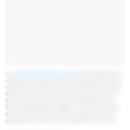
Le
coût des aliments pour porcs
est principalement
constitué de maïs et de farine de soja, représentant
respectivement 66% et 24%, et les DDGS, les acides
aminés et autres représentent les 10% restants. Le
prix des aliments pour porcs d'engraissement en
2021 est généralement stable. Le prix des aliments
pour porcs de finition en 2021 a augmenté de 3,41
yuans/kg en janvier à 3,48 yuans/kg en novembre.