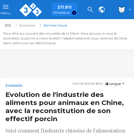
211.911
Utilisateurs
Menu
333
Economie
Dernière heure
Pour être au courant des nouvelles de la filière. Vous pouvez, si vous le
souhaitez, souscrire à notre bulletin hebdomadaire et vous recevrez les titres
dans votre courrier électronique.
Lire cet article dans:
Langue
Economie
Evolution de l'industrie des
aliments pour animaux en Chine,
avec la reconstitution de son
effectif porcin
Voici comment l'industrie chinoise de l'alimentation