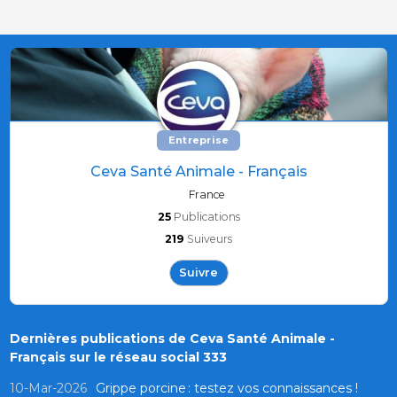
Entreprise
Ceva Santé Animale - Français
France
25
Publications
219
Suiveurs
Suivre
Dernières publications de Ceva Santé Animale -
Français sur le réseau social 333
10-Mar-2026
Grippe porcine : testez vos connaissances !