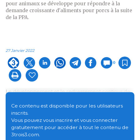
pour animaux se développe pour répondre à la
demande croissante d'aliments pour porcs à la suite
de la PPA.
27 Janvier 2022
0
Le développement et le redressement continus de
la filière porcine chinoise à la suite de la PPA
entraînent une demande croissante du marché pour
Ce contenu est disponible pour les utilisateurs
les aliments pour porcs. Selon une analyse de
inscrits.
Huaon, en septembre 2021, l’
effectif porcin
de la
Vous pouvez vous inscrire et vous connecter
Chine s'élevait à 437,64 millions de têtes, soit une
gratuitement pour accéder à tout le contenu de
augmentation de 18,2% de janvier à septembre 2020.
3trois3.com.