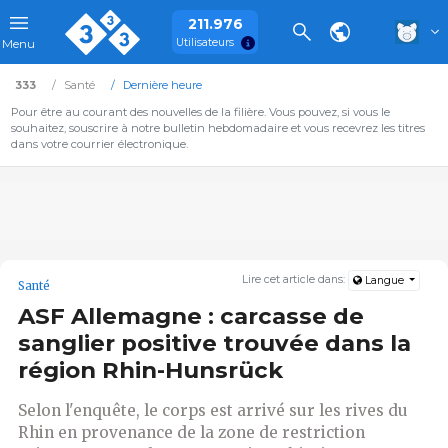
211.976
Utilisateurs
Menu
333
Santé
Dernière heure
Pour être au courant des nouvelles de la filière. Vous pouvez, si vous le
souhaitez, souscrire à notre bulletin hebdomadaire et vous recevrez les titres
dans votre courrier électronique.
Lire cet article dans:
Langue
Santé
ASF Allemagne : carcasse de
sanglier positive trouvée dans la
région Rhin-Hunsrück
Selon l'enquête, le corps est arrivé sur les rives du
Rhin en provenance de la zone de restriction