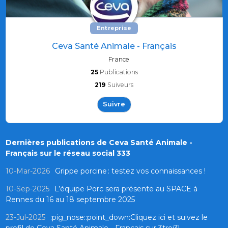
Entreprise
Ceva Santé Animale - Français
France
25
Publications
219
Suiveurs
Suivre
Dernières publications de Ceva Santé Animale -
Français sur le réseau social 333
10-Mar-2026
Grippe porcine : testez vos connaissances !
10-Sep-2025
L’équipe Porc sera présente au SPACE à
Rennes du 16 au 18 septembre 2025
23-Jul-2025
:pig_nose::point_down:Cliquez ici et suivez le
profil de Ceva Santé Animale - Français sur 3troi3!