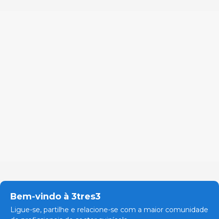
Bem-vindo à 3tres3
Ligue-se, partilhe e relacione-se com a maior comunidade