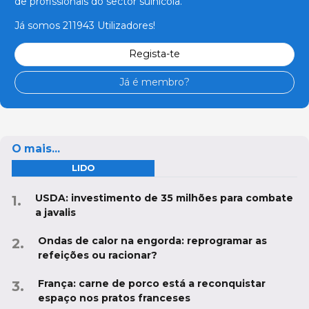
de profissionais do sector suinícola.
Já somos 211943 Utilizadores!
Regista-te
Já é membro?
O mais...
LIDO
USDA: investimento de 35 milhões para combate
a javalis
Ondas de calor na engorda: reprogramar as
refeições ou racionar?
França: carne de porco está a reconquistar
espaço nos pratos franceses