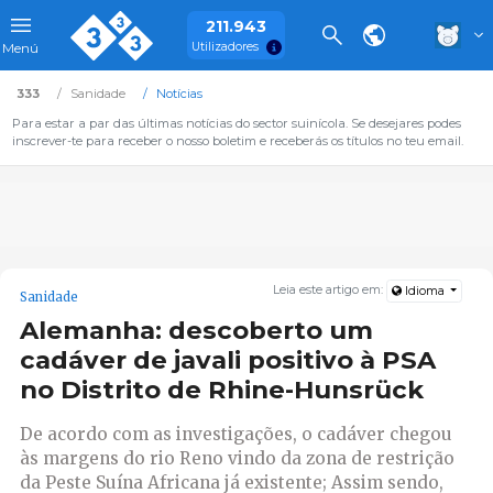
211.943
Utilizadores
Menú
333
Sanidade
Notícias
Para estar a par das últimas notícias do sector suinícola. Se desejares podes
inscrever-te para receber o nosso boletim e receberás os títulos no teu email.
Leia este artigo em:
Idioma
Sanidade
Alemanha: descoberto um
cadáver de javali positivo à PSA
no Distrito de Rhine-Hunsrück
De acordo com as investigações, o cadáver chegou
às margens do rio Reno vindo da zona de restrição
da Peste Suína Africana já existente; Assim sendo,