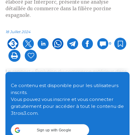
élaboré par Interporc, présente une analyse
détaillée du commerce dans la filière porcine
espagnole.
18 Juillet 2024
0
Le rapport « Évolution du commerce extérieur dans
la filière porcine espagnole - Avance avril 2024 »
élaboré par Interporc présente une analyse
Ce contenu est disponible pour les utilisateurs
détaillée de la situation des exportations et des
inscrits.
importations de la filière porcine en Espagne durant
Vous pouvez vous inscrire et vous connecter
la période de janvier à avril 2024, en la comparant à
gratuitement pour accéder à tout le contenu de
la même période en 2023.
3trois3.com.
Volume et valeur totale des exportations :
Sign up with Google