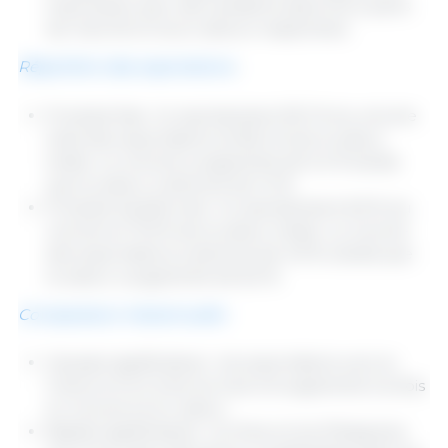
importants, avec des variations dans leurs parts
de marché et leurs valeurs respectives.
Répartition des exportations
:
Produits frais : ils représentent 93,1 % du volume
total des exportations et 82,4 % de la valeur
totale. Le volume a augmenté de 0,4 % tandis
que la valeur a diminué de 1,3 %.
Produits transformés : ils représentent 6,9 % du
volume et 17,6 % de la valeur totale. Le volume
des exportations a diminué de 4,9 %, tandis que
la valeur a augmenté de 6,5 %.
Comparaison interannuelle :
Hausses significatives : les exportations vers la
France et la Corée du Sud ont augmenté à la fois
en volume et en valeur.
Baisses significatives : la Chine et les Philippines