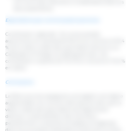
ont connu des réductions considérables dans les
deux paramètres.
Exportations par communauté autonome :
Contribution régionale : Six communautés
autonomes ont représenté 93,3 % du volume et 92,4
% de la valeur totale des exportations de porcs, la
Catalogne et l'Aragon se distinguant avec une
contribution conjointe de 75,4 % en volume et 73,0 %
en valeur.
Conclusions :
La filière porcine espagnole a enregistré une légère
augmentation du volume total exporté, bien que la
valeur totale des exportations ait légèrement
diminué. La diversification des marchés a
partiellement compensé les baisses enregistrées
dans les principales destinations telles que la Chine.