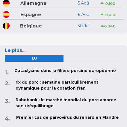
Allemagne
5 Aoû
0,100
Espagne
6 Aoû
0,010
Belgique
30 Jul
0,040
Le plus...
LU
Cataclysme dans la filière porcine européenne
rix du porc : semaine particulièrement
dynamique pour la cotation fran
Rabobank : le marché mondial du porc amorce
son rééquilibrage
Premier cas de parvovirus du renard en Flandre