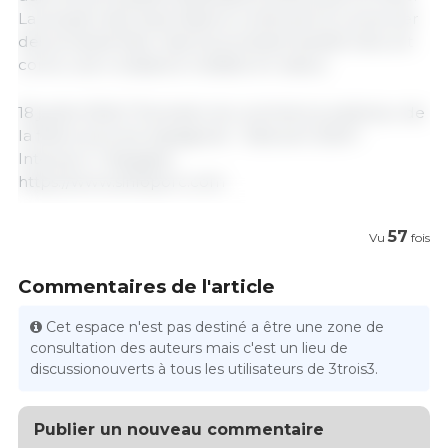
La plupart des exportations continuent à concerner
des produits frais, mais les produits transformés ont
connu une croissance notable en valeur.
18 juillet 2024/ "Evolution du commerce extérieur de
la filière porcine espagnole - Etat avril 2024"-
Interporc / Espagne.
https://www.sinfoporc.com
57
Vu
fois
Commentaires de l'article
Cet espace n'est pas destiné a être une zone de
consultation des auteurs mais c'est un lieu de
discussionouverts à tous les utilisateurs de 3trois3.
Publier un nouveau commentaire