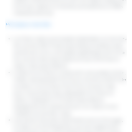
0,3 % par rapport à l'année précédente (2, 9083
milliards d'euros).
Principaux marchés :
La Chine reste la principale destination en termes
de volume (18,1 % des exportations totales), bien
qu'elle ait connu une baisse significative de 14,3 %
du volume des exportations et de 27,6 % de la
valeur des exportations.
L'Italie et la France conservent une position forte,
l'Italie représentant 10,4 % du volume et 8,9 % de
la valeur, et la France 10,2 % du volume mais,
pour la première fois, dépassant la Chine en
valeur, totalisant 11,7 % des exportations
espagnoles de viande de porc en valeur et se
classant au premier rang.
Les autres marchés importants sont le Portugal,
le Japon et les Philippines, qui sont également