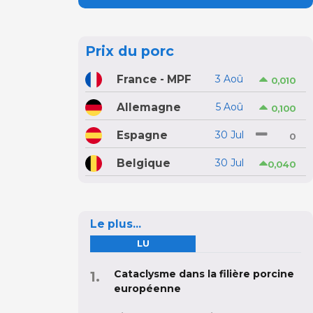
Prix du porc
France - MPF
3 Aoû
0,010
Allemagne
5 Aoû
0,100
Espagne
30 Jul
0
Belgique
30 Jul
0,040
Le plus...
LU
Cataclysme dans la filière porcine
européenne