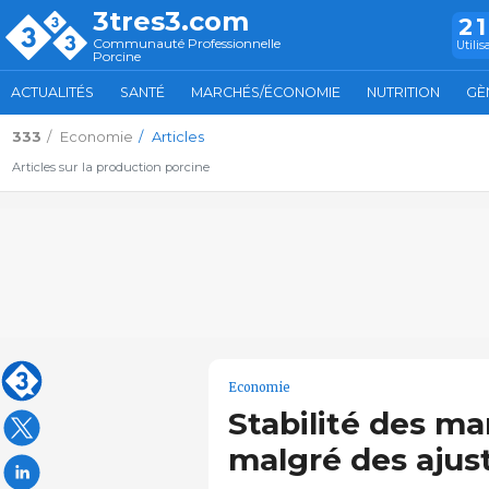
3tres3.com
2
Communauté Professionnelle
Utilis
Porcine
ACTUALITÉS
SANTÉ
MARCHÉS/ÉCONOMIE
NUTRITION
GÈ
333
Economie
Articles
Articles sur la production porcine
Economie
Stabilité des m
malgré des ajus