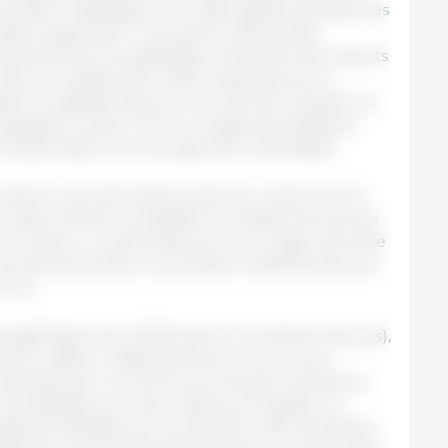
es poids à l’abattage sont restés stables pendant les
raient augmenter. Une panne d’électricité
porairement les abattages, entraînant des reports
n s’est normalisée dès mardi. Quelques porcs
ent la stabilité des prix. Du côté de la viande, les
 Espagne et dans l’UE, les marges des abattoirs
’exportation vers les pays tiers reste faible.
sante face à une demande soutenue, conforme à la
 restent élevés. Les abattoirs, profitant de bonnes
e soutenu. La demande pour les longes, stimulée
i, devrait soutenir une hausse modérée des prix,
core.
significative de 1,6 DKK (soit 21,4 centimes d’euros),
 de sa cotation. Habituellement connue pour
mpensée par une prime plus élevée a posteriori,
 sa stratégie pour deux raisons principales. La
ge de liquidités aux producteurs afin de faciliter