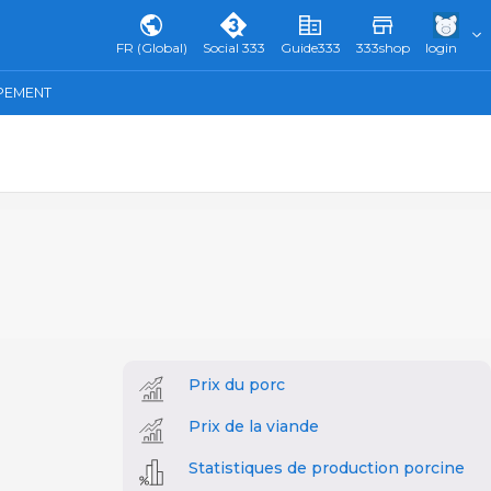
FR (Global)
Social 333
Guide333
333shop
login
IPEMENT
Prix du porc
Prix de la viande
Statistiques de production porcine