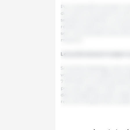
Pour la deuxième semaine cons
du lundi et celui avancé au mer
semaine précédente. Le volum
réduite à quatre jours, et l’en
seul. Les propositions d’enchè
moyenne.
Les poids baissent malgré u
Si l’activité d’abattage reste 
volume de porcs abattus est si
7 500 têtes. La même semaine a
porcs par rapport à 2024. La c
dans la baisse des poids, malg
recul de 140 grammes, le poid