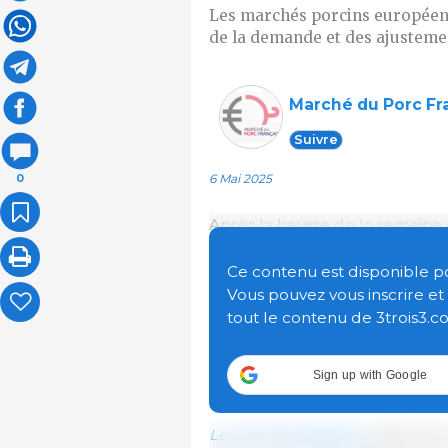
Les marchés porcins européens 
de la demande et des ajustemen
Marché du Porc Fr
Suivre
6 Mai 2025
0
Après la hausse de la semaine
globalement équilibré. La baiss
demande, rendant les volumes 
Ce contenu est disponible pour
l’abattage a légèrement augme
Vous pouvez vous inscrire e
le marché de la viande, les pri
tout le contenu de 3trois3.c
hausse du cours du porc, en pa
Cette semaine, la stabilité du 
Sign up with Google
prix des découpes.
Le marché espagnol
reste bien