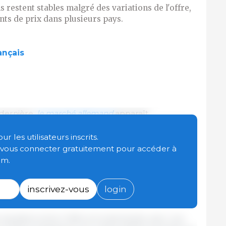
restent stables malgré des variations de l'offre,
ts de prix dans plusieurs pays.
ançais
 dernière,
le
marché allemand
apparaît
e des abattages depuis trois semaines a réduit la
disponibles suffisants. Le poids moyen à
 les utilisateurs inscrits.
nté, signe d’un report modéré des abattages. Sur
t vous connecter gratuitement pour accéder à
x des découpes ont progressé à la suite de la
om.
rticulier pour les pièces destinées au barbecue.
prix du porc devrait se traduire par un maintien des
inscrivez-vous
login
 équilibré entre l’offre et la demande, avec une