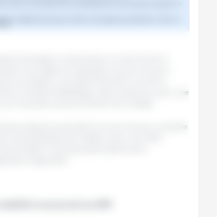
aines de baisse consécutives, le marché de la
raînant une légère progression du prix du porc.
qué au Québec, qui avait fortement reculé la
t, l’activité d’abattage reste soutenue, avec une
sur les poids, qui poursuivent leur baisse.
ntinue depuis la semaine 6, le prix du porc semble
onal reste globalement stable, avec une offre
nsommation n’est pas particulièrement
arités régionales.
stabilité se poursuit au MPF