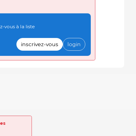
-vous à la liste
inscrivez-vous
login
tes