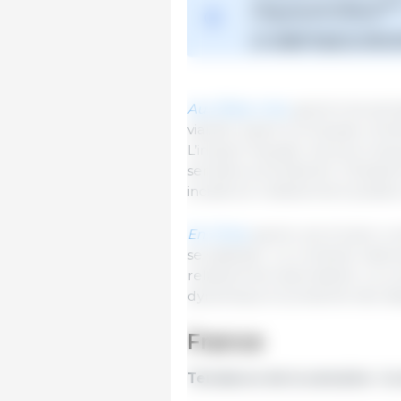
Aux États-Unis,
après trois sem
viande repart à la hausse, ent
L’impact haussier est plus mar
semaine précédente. Globalemen
incidence relativement positive 
En Chine
, après une érosion co
se stabiliser. Le contexte nati
relativement abondante. La co
dynamique et présente des disp
France
Tendance de la semaine : la 