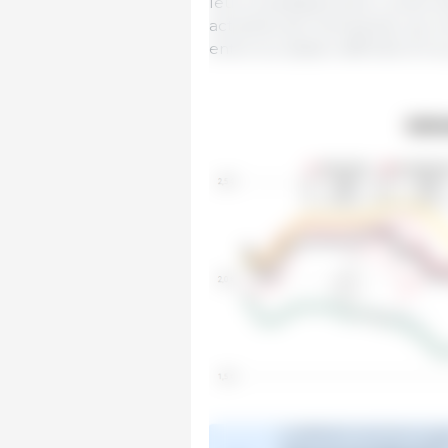
leurs investissements. La sec
actuelles de l’entreprise, qui re
entre la cotation affichée et le 