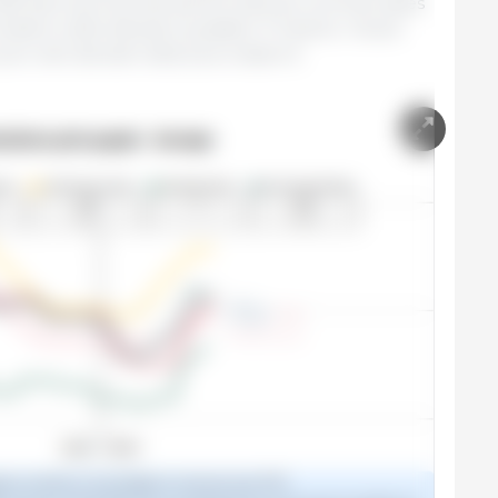
onde tient aux bonnes performances commerciales
ndent cette décision possible. À l’avenir, l’écart
prix réel devrait resté plus resserré.