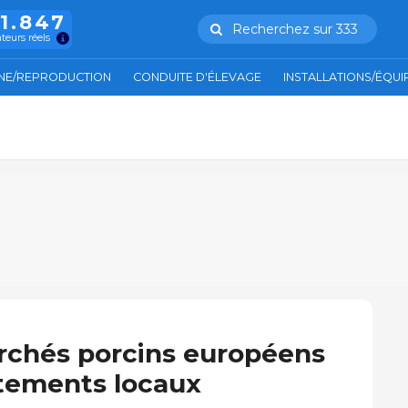
11.847
Recherchez sur 333
ateurs réels
NE/REPRODUCTION
CONDUITE D'ÉLEVAGE
INSTALLATIONS/ÉQU
archés porcins européens
tements locaux