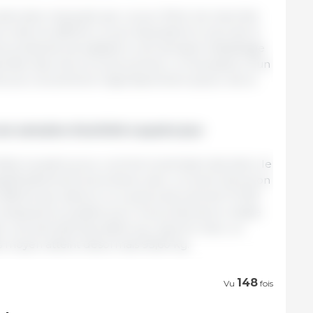
écutive marquée par un jour férié, les marchés
credi ont affiché un prix équivalent à celui de la
e présenté est adapté à une semaine d’abattage
semble des lots a trouvé preneur, à l’exception d’un
res se concentrent majoritairement autour de la
ne semaine d’activité à quatre jour
limitée à quatre jours, comme la semaine dernière, le
gnificativement plus élevé, avec un écart d’environ
ffiche par ailleurs un surplus de près de 10 000
onséquence positive pour les producteurs réside
ré une période favorable aux reports. Avec un
s moyen atteint désormais 95,60 kg.
148
Vu
fois