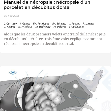
Manuel de nécropsie : nécropsie d'un
porcelet en décubitus dorsal
05-Fév-2025
L. Carrasco
J. Gómez
IM. Rodríguez
JM. Sánchez
I. Ruedas
F. Larenas
C. Álvarez
K. Fristikova
M. Rodríguez
FJ. Pallarés
J. Guillaumet
Alors que les deux premiers volets ont traité de la nécropsie
en décubitus latéral, ce troisième volet explique comment
réaliser la nécropsie en décubitus dorsal.