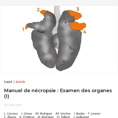
Santé
Article
Manuel de nécropsie : Examen des organes
(I)
04-Mar-2025
L. Carrasco
J. Gómez
IM. Rodríguez
JM. Sánchez
I. Ruedas
F. Larenas
C. Álvarez
K. Fristikova
M. Rodríguez
FJ. Pallarés
J. Guillaumet