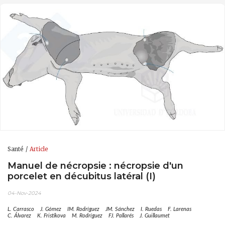
Santé
Article
Manuel de nécropsie : nécropsie d'un
porcelet en décubitus latéral (I)
04-Nov-2024
L. Carrasco
J. Gómez
IM. Rodríguez
JM. Sánchez
I. Ruedas
F. Larenas
C. Álvarez
K. Fristikova
M. Rodríguez
FJ. Pallarés
J. Guillaumet