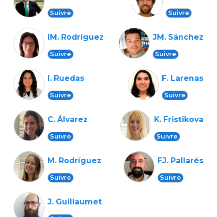
Suivre
Suivre
IM. Rodríguez
JM. Sánchez
Suivre
Suivre
I. Ruedas
F. Larenas
Suivre
Suivre
C. Álvarez
K. Fristikova
Suivre
Suivre
M. Rodríguez
FJ. Pallarés
Suivre
Suivre
J. Guillaumet