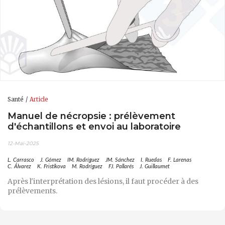
Santé
Article
Manuel de nécropsie : prélèvement
d'échantillons et envoi au laboratoire
12-Mai-2025
L. Carrasco
J. Gómez
IM. Rodríguez
JM. Sánchez
I. Ruedas
F. Larenas
C. Álvarez
K. Fristikova
M. Rodríguez
FJ. Pallarés
J. Guillaumet
Après l'interprétation des lésions, il faut procéder à des
prélèvements.