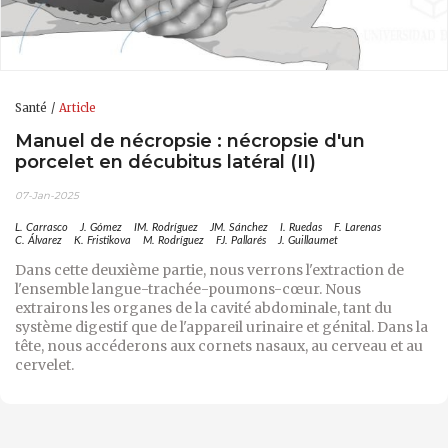
Santé
Article
Manuel de nécropsie : nécropsie d'un
porcelet en décubitus latéral (II)
07-Jan-2025
L. Carrasco
J. Gómez
IM. Rodríguez
JM. Sánchez
I. Ruedas
F. Larenas
C. Álvarez
K. Fristikova
M. Rodríguez
FJ. Pallarés
J. Guillaumet
Dans cette deuxième partie, nous verrons l'extraction de
l'ensemble langue-trachée-poumons-cœur. Nous
extrairons les organes de la cavité abdominale, tant du
système digestif que de l'appareil urinaire et génital. Dans la
tête, nous accéderons aux cornets nasaux, au cerveau et au
cervelet.