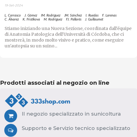
19-Set-2024
L. Carrasco
J. Gómez
IM. Rodríguez
JM. Sánchez
I. Ruedas
F. Larenas
C. Álvarez
K. Fristikova
M. Rodríguez
FJ. Pallarés
J. Guillaumet
Stiamo iniziando una Nuova Sezione, coordinata dall'équipe
di Anatomia Patologica dell'Università di Córdoba, che ci
mostrerà, in modo molto visivo e pratico, come eseguire
un'autopsia su un suino...
Prodotti associati al negozio on line
Il negozio specializzato in sunicoltura
Supporto e Servizio tecnico specializzato