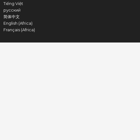
Tiếng Việt
русский
简体中文
English (Africa)
Français (Africa)