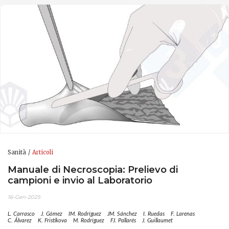
Sanità
Articoli
Manuale di Necroscopia: Prelievo di
campioni e invio al Laboratorio
16-Gen-2025
L. Carrasco
J. Gómez
IM. Rodríguez
JM. Sánchez
I. Ruedas
F. Larenas
C. Álvarez
K. Fristikova
M. Rodríguez
FJ. Pallarés
J. Guillaumet