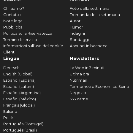
Chi siamo?
Foto della settimana
Contatto
Domanda della settimana
Note legali
Autori
Pubblicità
Humor
Politica sulla Riservatezza
Indagini
Termini di servizio
Sondaggi
Informazioni sull'uso dei cookie
Annunci in bacheca
Clienti
Lingue
Newsletters
Deutsch
La Web in 3 minuti
English (Global)
Ultima ora
Español (España)
Nutrimail
Español (Latam)
Termometro Economico Suino
Español (Argentina)
Negozio
Español (México)
333 carne
Français (Global)
Italiano
Polski
Português (Portugal)
Português (Brasil)