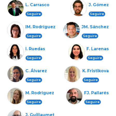
L. Carrasco
J. Gómez
Seguire
Seguire
IM. Rodríguez
JM. Sánchez
Seguire
Seguire
I. Ruedas
F. Larenas
Seguire
Seguire
C. Álvarez
K. Fristikova
Seguire
Seguire
M. Rodríguez
FJ. Pallarés
Seguire
Seguire
J. Guillaumet