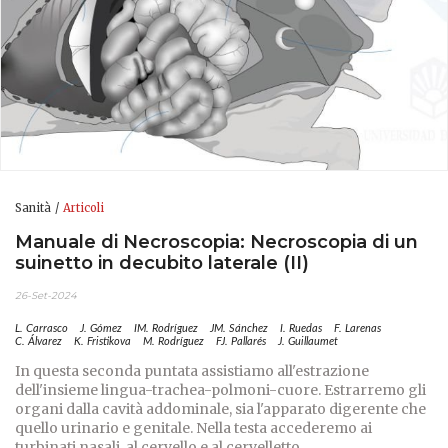
Sanità
Articoli
Manuale di Necroscopia: Necroscopia di un
suinetto in decubito laterale (II)
26-Set-2024
L. Carrasco
J. Gómez
IM. Rodríguez
JM. Sánchez
I. Ruedas
F. Larenas
C. Álvarez
K. Fristikova
M. Rodríguez
FJ. Pallarés
J. Guillaumet
In questa seconda puntata assistiamo all'estrazione
dell'insieme lingua-trachea-polmoni-cuore. Estrarremo gli
organi dalla cavità addominale, sia l'apparato digerente che
quello urinario e genitale. Nella testa accederemo ai
turbinati nasali, al cervello e al cervelletto...