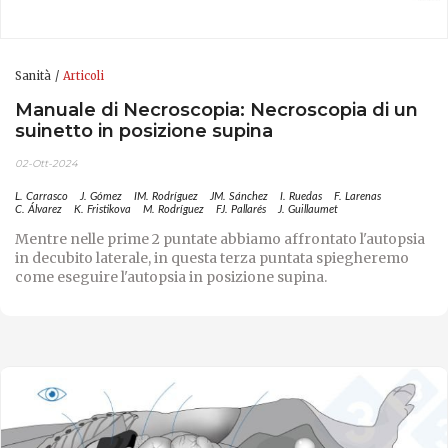
Sanità
Articoli
Manuale di Necroscopia: Necroscopia di un
suinetto in posizione supina
02-Ott-2024
L. Carrasco
J. Gómez
IM. Rodríguez
JM. Sánchez
I. Ruedas
F. Larenas
C. Álvarez
K. Fristikova
M. Rodríguez
FJ. Pallarés
J. Guillaumet
Mentre nelle prime 2 puntate abbiamo affrontato l'autopsia
in decubito laterale, in questa terza puntata spiegheremo
come eseguire l'autopsia in posizione supina.