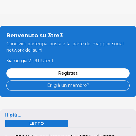
Benvenuto su 3tre3
Condividi, partecipa, posta e fai parte del maggior social
network dei suini
Siamo già 211911Utenti
Registrati
Eri già un membro?
Il più...
LETTO