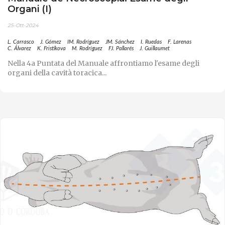
Organi (I)
25-Ott-2024
L. Carrasco
J. Gómez
IM. Rodríguez
JM. Sánchez
I. Ruedas
F. Larenas
C. Álvarez
K. Fristikova
M. Rodríguez
FJ. Pallarés
J. Guillaumet
Nella 4a Puntata del Manuale affrontiamo l'esame degli
organi della cavità toracica...