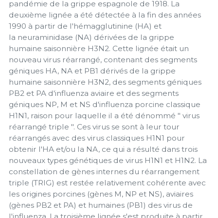
pandémie de la grippe espagnole de 1918. La
deuxième lignée a été détectée à la fin des années
1990 à partir de l'hémagglutinine (HA) et
la neuraminidase (NA) dérivées de la grippe
humaine saisonnière H3N2. Cette lignée était un
nouveau virus réarrangé, contenant des segments
géniques HA, NA et PB1 dérivés de la grippe
humaine saisonnière H3N2, des segments géniques
PB2 et PA d'influenza aviaire et des segments
géniques NP, M et NS d'influenza porcine classique
H1N1, raison pour laquelle il a été dénommé " virus
réarrangé triple ". Ces virus se sont à leur tour
réarrangés avec des virus classiques H1N1 pour
obtenir l'HA et/ou la NA, ce qui a résulté dans trois
nouveaux types génétiques de virus H1N1 et H1N2. La
constellation de gènes internes du réarrangement
triple (TRIG) est restée relativement cohérente avec
les origines porcines (gènes M, NP et NS), aviaires
(gènes PB2 et PA) et humaines (PB1) des virus de
l'influenza. La troisième lignée s'est produite à partir