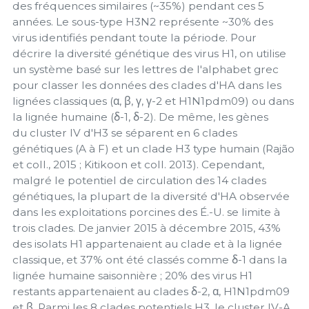
des fréquences similaires (~35%) pendant ces 5
années. Le sous-type H3N2 représente ~30% des
virus identifiés pendant toute la période. Pour
décrire la diversité génétique des virus H1, on utilise
un système basé sur les lettres de l'alphabet grec
pour classer les données des clades d'HA dans les
lignées classiques (α, β, γ, γ-2 et H1N1pdm09) ou dans
la lignée humaine (δ-1, δ-2). De même, les gènes
du cluster IV d'H3 se séparent en 6 clades
génétiques (A à F) et un clade H3 type humain (Rajão
et coll., 2015 ; Kitikoon et coll. 2013). Cependant,
malgré le potentiel de circulation des 14 clades
génétiques, la plupart de la diversité d'HA observée
dans les exploitations porcines des É.-U. se limite à
trois clades. De janvier 2015 à décembre 2015, 43%
des isolats H1 appartenaient au clade et à la lignée
classique, et 37% ont été classés comme δ-1 dans la
lignée humaine saisonnière ; 20% des virus H1
restants appartenaient au clades δ-2, α, H1N1pdm09
et β. Parmi les 8 clades potentiels H3, le cluster IV-A