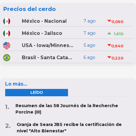
Precios del cerdo
México - Nacional
7 ago
0,060
México - Jalisco
7 ago
1,610
USA - Iowa/Minnesota
5 ago
0,940
Brasil - Santa Catarina
6 ago
0,220
Lo más...
LEÍDO
Resumen de las 58 Journés de la Recherche
Porcine (III)
Granja de Seara JBS recibe la certificación de
nivel "Alto Bienestar"