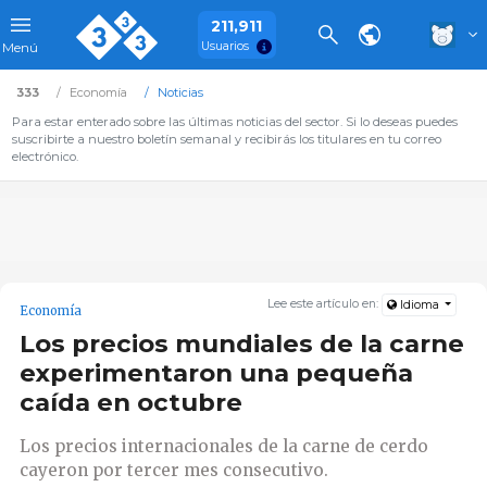
211,911
Usuarios
Menú
333
Economía
Noticias
Para estar enterado sobre las últimas noticias del sector. Si lo deseas puedes
suscribirte a nuestro boletín semanal y recibirás los titulares en tu correo
electrónico.
Lee este artículo en:
Idioma
Economía
Los precios mundiales de la carne
experimentaron una pequeña
caída en octubre
Los precios internacionales de la carne de cerdo
cayeron por tercer mes consecutivo.