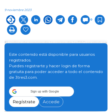
9 noviembre 2023
0
El índice de precios de la carne de la FAO se situó en
un promedio de 112.9 puntos en octubre, con una
ligera disminución (de 0.7 puntos o del 0.6 %) desde
Este contenido está disponible para usuarios
septiembre, la cual representa el cuarto descenso
registrados.
mensual consecutivo y deja el índice 3.9 puntos (un
Puedes registrarte y hacer login de forma
3.4 %) por debajo de su valor de hace un año.
gratuita para poder acceder a todo el contenido
de 3tres3.com.
En octubre,
los precios internacionales de la carne de
cerdo disminuyeron
por tercer mes consecutivo,
Sign up with Google
principalmente a causa de la persistente apatía de la
demanda de importación, especialmente en algunos
Regístrate
Accede
países de Asia oriental, con la presión adicional a la