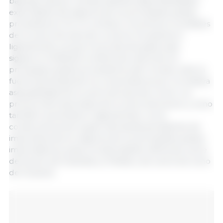
baja ejercida por las abundantes disponibilidades
exportables de algunos de los principales países
proveedores. Por el contrario, los precios mundiales
de la carne de aves de corral se recuperaron
ligeramente, ya que los brotes de gripe aviar
siguieron limitando la oferta de varios de los
principales países proveedores del mundo, ante la
fuerte demanda de los consumidores por la relativa
asequibilidad de la carne de aves de corral. Los
precios internacionales de la carne de bovino y ovino
también aumentaron ligeramente, como
consecuencia de la gran demanda persistente de
importaciones en algunos de los principales países
importadores, pese a la abundante oferta de carne
de bovino de Australia y el Brasil y de carne de ovino
de Oceanía.