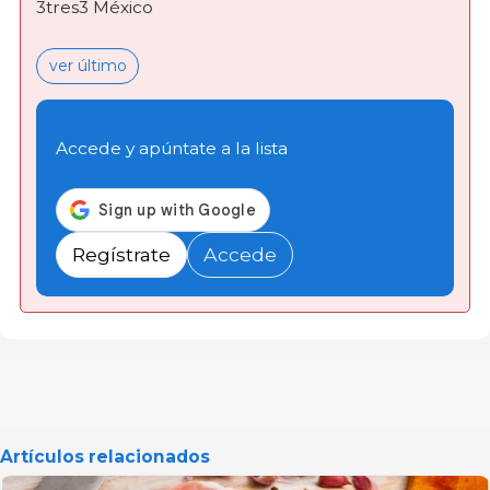
3tres3 México
ver último
Accede y apúntate a la lista
Regístrate
Accede
Artículos relacionados