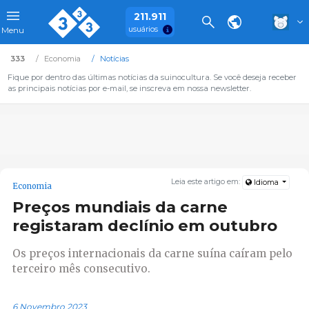
211.911
usuários
Menu
333
Economia
Notícias
Fique por dentro das últimas notícias da suinocultura. Se você deseja receber
as principais notícias por e-mail, se inscreva em nossa newsletter.
Leia este artigo em:
Idioma
Economia
Preços mundiais da carne
registaram declínio em outubro
Os preços internacionais da carne suína caíram pelo
terceiro mês consecutivo.
6 Novembro 2023