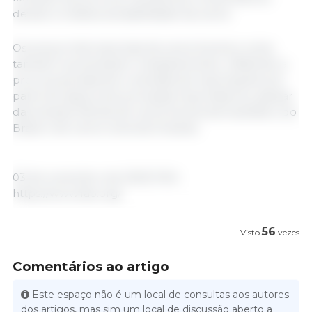
devido à relativa acessibilidade da carne.
Os preços internacionais da carne bovina e ovina
também aumentaram marginalmente, refletindo a
procura persistente e elevada de importações por
parte de alguns dos principais importadores, apesar
das amplas ofertas de carne bovina da Austrália e do
Brasil e de carne ovina da Oceania.
03 de novembro de 2023/ FAO.
https://www.fao.org/
56
Visto
vezes
Comentários ao artigo
Este espaço não é um local de consultas aos autores
dos artigos, mas sim um local de discussão aberto a