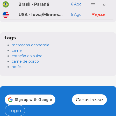
Brasil - Paraná
6 Ago
0
USA - Iowa/Minnesota
5 Ago
0,940
tags
mercados-economia
carne
cotação do suíno
carne de porco
notícias
Cadastre-se
Login