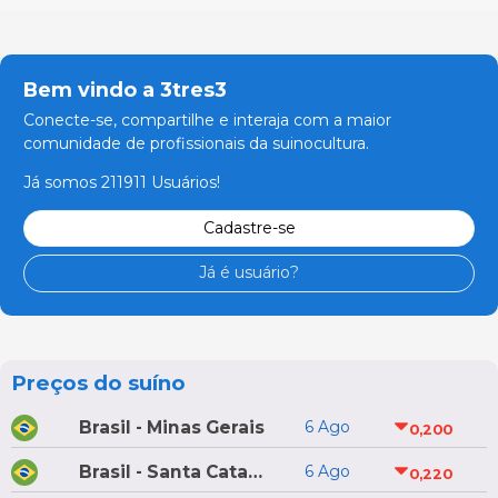
Bem vindo a 3tres3
Conecte-se, compartilhe e interaja com a maior
comunidade de profissionais da suinocultura.
Já somos 211911 Usuários!
Cadastre-se
Já é usuário?
Preços do suíno
Brasil - Minas Gerais
6 Ago
0,200
Brasil - Santa Catarina
6 Ago
0,220