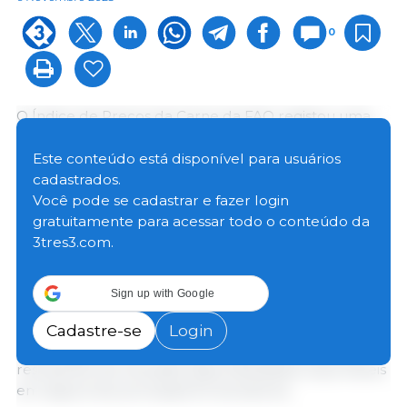
0
O Índice de Preços da Carne da FAO registou uma
média de 112,9 pontos em outubro, um pouco abaixo
(0,7 pontos, ou 0,6%) em relação a setembro,
Este conteúdo está disponível para usuários
marcando o quarto declínio mensal consecutivo, e
cadastrados.
situando-se 3,9 pontos (3,4%) abaixo do seu valor há
Você pode se cadastrar e fazer login
um ano.
gratuitamente para acessar todo o conteúdo da
3tres3.com.
Em outubro, os preços internacionais da carne suína
caíram pelo terceiro mês consecutivo, impulsionados
Sign up with Google
principalmente pela procura persistentemente lenta
de importações, especialmente de alguns países do
Cadastre-se
Login
Leste Asiático, com novas pressões descendentes
resultantes de elevadas disponibilidades exportáveis ​​
em alguns dos principais fornecedores.