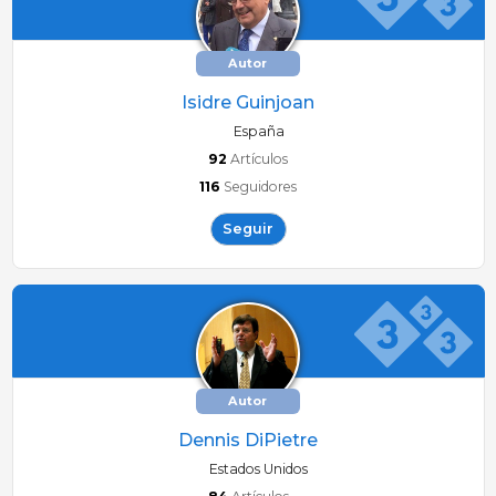
Autor
Isidre Guinjoan
España
92
Artículos
116
Seguidores
Seguir
Autor
Dennis DiPietre
Estados Unidos