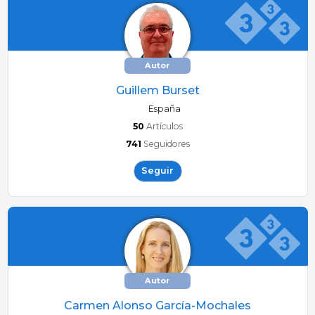
Autor
Guillem Burset
España
50
Artículos
741
Seguidores
Seguir
Autor
Carmen Alonso García-Mochales