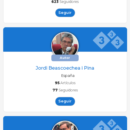
623
Seguidores
Seguir
Autor
Jordi Beascoechea i Pina
España
95
Artículos
77
Seguidores
Seguir