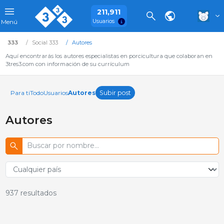
211,911
Usuarios
Menú
333
Social 333
Autores
Aquí encontrarás los autores especialistas en porcicultura que colaboran en
3tres3.com con información de su currículum
Para ti
Todo
Usuarios
Autores
Subir post
Autores
937
resultados