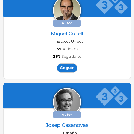
Autor
Miquel Collell
Estados Unidos
69
Artículos
287
Seguidores
Seguir
Autor
Josep Casanovas
España