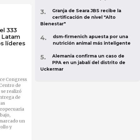
Granja de Seara JBS recibe la
certificación de nivel "Alto
Bienestar"
el 333
s Latam
dsm-firmenich apuesta por una
s líderes
nutrición animal más inteligente
Alemania confirma un caso de
PPA en un jabalí del distrito de
Uckermar
nce Congress
 Centro de
se realizó
ntrega de
ras
gropecuaria
bajo,
 marcado un
ollo y