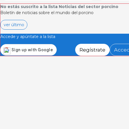
No estás suscrito a la lista Noticias del sector porcino
Boletín de noticias sobre el mundo del porcino
ver último
Accede y apúntate a la lista
Regístrate
Acce
Secci
Quiéne
Aviso le
Cliente
Contac
3tres3.com
Publici
Polític
Comunidad Profesional Porcina
Condici
Informa
cookie