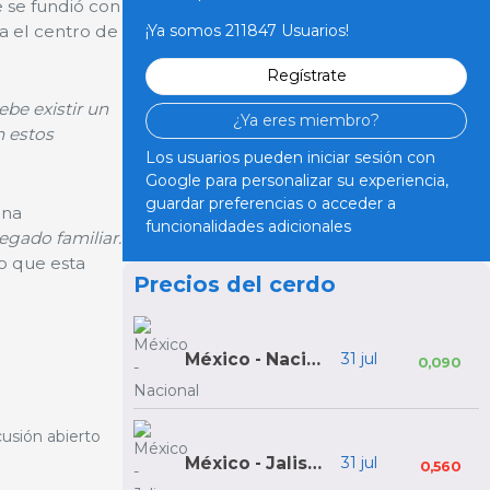
 se fundió con
a el centro de
¡Ya somos 211847 Usuarios!
Regístrate
be existir un
¿Ya eres miembro?
n estos
Los usuarios pueden iniciar sesión con
Google para personalizar su experiencia,
guardar preferencias o acceder a
una
funcionalidades adicionales
egado familiar.
to que esta
Precios del cerdo
México - Nacional
31 jul
0,090
cusión abierto
México - Jalisco
31 jul
0,560