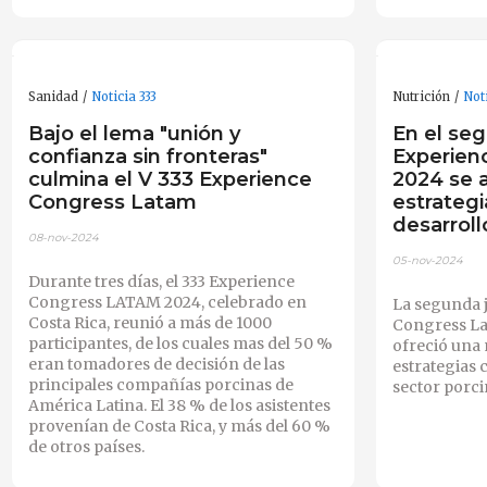
Sanidad
Noticia 333
Nutrición
Noti
Bajo el lema "unión y
En el se
confianza sin fronteras"
Experien
culmina el V 333 Experience
2024 se 
Congress Latam
estrategi
desarroll
08-nov-2024
05-nov-2024
Durante tres días, el 333 Experience
Congress LATAM 2024, celebrado en
La segunda 
Costa Rica, reunió a más de 1000
Congress La
participantes, de los cuales mas del 50 %
ofreció una 
eran tomadores de decisión de las
estrategias c
principales compañías porcinas de
sector porci
América Latina. El 38 % de los asistentes
provenían de Costa Rica, y más del 60 %
de otros países.