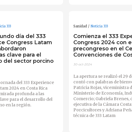
cia 333
Sanidad
Noticia 333
gundo día del 333
Comienza el 333 Exp
ce Congress Latam
Congress 2024 con e
abordaron
precongreso en el C
as clave para el
Convenciones de Cos
o del sector porcino
30-oct-2024
La apertura se realizó el 29 
contó con palabras de bienv
jornada del 333 Experience
Patricia Rojas, viceministra d
tam 2024 en Costa Rica
Ministerio de Economía, Indu
mirada profunda a las
Comercio; Gabriela Brenes, 
lave para el desarrollo del
ejecutiva de la Cámara Costa
no en la región.
Porcicultores y Adriana Peña
técnica de 333 Latam