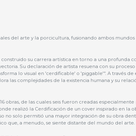
nales del arte y la porcicultura, fusionando ambos mundo
 construido su carrera artística en torno a una profunda c
yectoria. Su declaración de artista resuena con su proceso 
rma lo visual en 'cerdificable' o 'piggable'". A través de 
ora las complejidades de la existencia humana y su relaci
e 16 obras, de las cuales seis fueron creadas especialmente 
onde realizó la Cerdificación de un cover inspirado en la ob
so no solo permitió una mayor integración de su obra dent
lico que, a menudo, se siente distante del mundo del arte.