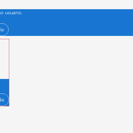
o usuario.
de
de