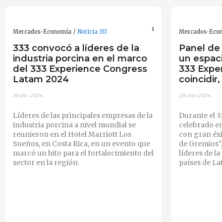
1
Mercados-Economía
Noticia 333
Mercados-Eco
333 convocó a líderes de la
Panel de 
industria porcina en el marco
un espac
del 333 Experience Congress
333 Exper
Latam 2024
coincidir
16-dic-2024
28-nov-2024
Líderes de las principales empresas de la
Durante el 
industria porcina a nivel mundial se
celebrado en
reunieron en el Hotel Marriott Los
con gran éxit
Sueños, en Costa Rica, en un evento que
de Gremios"
marcó un hito para el fortalecimiento del
líderes de la
sector en la región.
países de La