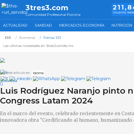
3tres3.com
211,
Usuarios real
Comunidad Profesional Porcina
ACTUALIDAD
SANIDAD
MERCADOS-ECONOMÍA
NUTRICIÓN
333
Economía
Prensa 333
Las últimas novedades en 3tres3.com/es-mx
Lee este artículo en:
Idioma
Economía
0
Luis Rodríguez Naranjo pinto n
Congress Latam 2024
En el marco del evento, celebrado recientemente en Costa
innovadora obra "Cerdificando al humano, humanizando a