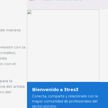
s de manera
onexión con la
creativo,
esta
ón con el
para la
ra del artista
Bienvenido a 3tres3
ro del
Conecta, comparte y relaciónate con la
mayor comunidad de profesionales del
sector porcino.