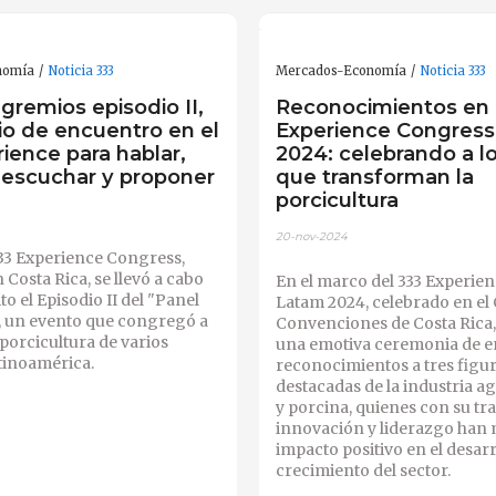
nomía
Noticia 333
Mercados-Economía
Noticia 333
gremios episodio II,
Reconocimientos en 
io de encuentro en el
Experience Congres
ience para hablar,
2024: celebrando a lo
, escuchar y proponer
que transforman la
porcicultura
20-nov-2024
333 Experience Congress,
 Costa Rica, se llevó a cabo
En el marco del 333 Experie
o el Episodio II del "Panel
Latam 2024, celebrado en el
, un evento que congregó a
Convenciones de Costa Rica, 
 porcicultura de varios
una emotiva ceremonia de e
tinoamérica.
reconocimientos a tres figu
destacadas de la industria a
y porcina, quienes con su tra
innovación y liderazgo han
impacto positivo en el desarr
crecimiento del sector.