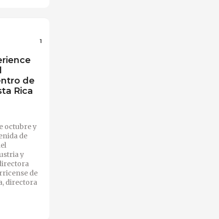
1
erience
l
entro de
ta Rica
de octubre y
enida de
el
stria y
directora
rricense de
, directora