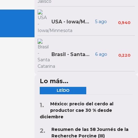
USA - Iowa/Minnesota
5 ago
0,940
Brasil - Santa Catarina
6 ago
0,220
Lo más...
LEÍDO
México: precio del cerdo al
productor cae 30 % desde
diciembre
Resumen de las 58 Journés de la
Recherche Porcine (III)