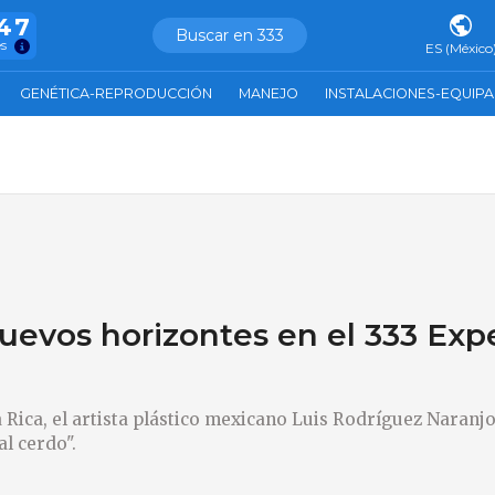
847
Buscar en 333
es
ES (México
GENÉTICA-REPRODUCCIÓN
MANEJO
INSTALACIONES-EQUIP
uevos horizontes en el 333 Exp
 Rica, el artista plástico mexicano Luis Rodríguez Naranj
l cerdo".