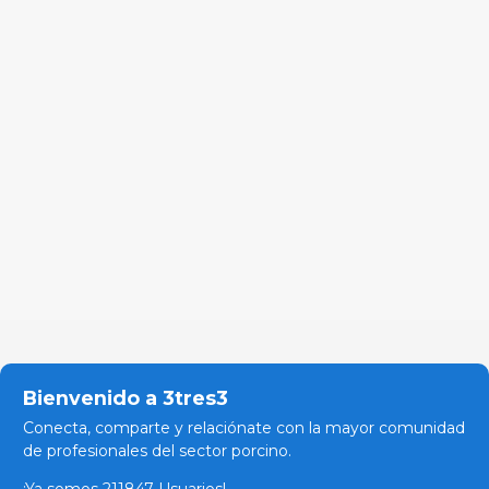
Bienvenido a 3tres3
Conecta, comparte y relaciónate con la mayor comunidad
de profesionales del sector porcino.
¡Ya somos 211847 Usuarios!