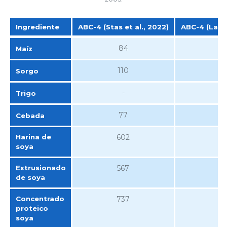
Ingrediente
ABC-4 (Stas et al., 2022)
ABC-4 (Lawlo
Ingrediente
ABC-4 (Stas et al., 2022)
ABC-4 (Lawlo
84
Maíz
110
Sorgo
-
Trigo
77
Cebada
Harina de
602
soya
Extrusionado
567
de soya
Concentrado
737
proteico
soya