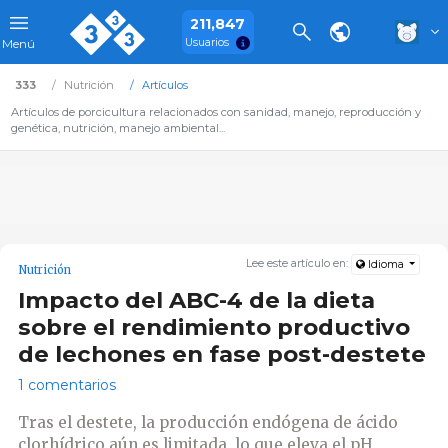
211,847
Usuarios
Menú
333
Nutrición
Artículos
Artículos de porcicultura relacionados con sanidad, manejo, reproducción y
genética, nutrición, manejo ambiental...
Lee este artículo en:
Idioma
Nutrición
Impacto del ABC-4 de la dieta
sobre el rendimiento productivo
de lechones en fase post-destete
1 comentarios
Tras el destete, la producción endógena de ácido
clorhídrico aún es limitada, lo que eleva el pH