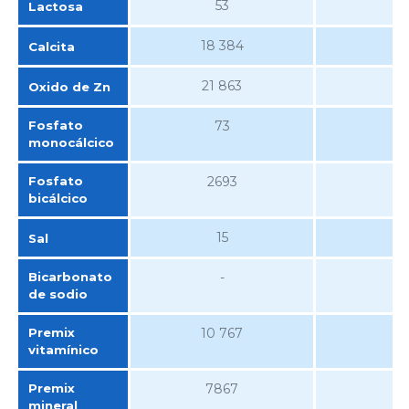
53
Lactosa
18 384
12
Calcita
21 863
16
Oxido de Zn
Fosfato
73
monocálcico
Fosfato
2693
3
bicálcico
15
Sal
Bicarbonato
-
12
de sodio
Premix
10 767
vitamínico
Premix
7867
mineral