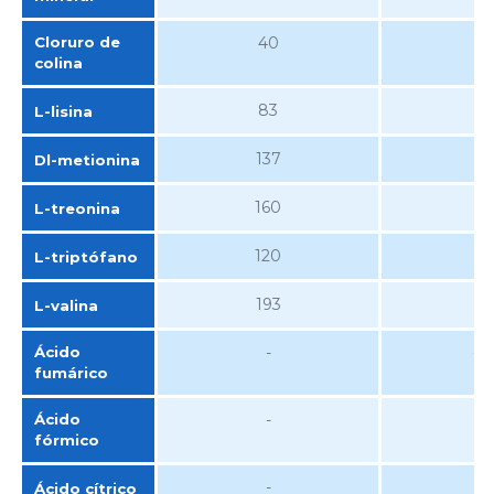
Cloruro de
40
colina
83
L-lisina
137
Dl-metionina
160
L-treonina
120
L-triptófano
193
L-valina
Ácido
-
-1
fumárico
Ácido
-
-1
fórmico
-
-
Ácido cítrico