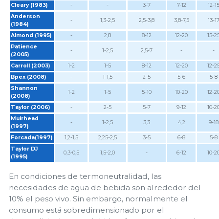
Cleary (1983)
-
-
3-7
7-12
12-1
Anderson
-
1,3-2,5
2,5-3,8
3,8-7,5
13-1
(1984)
Almond (1995)
-
2,8
8-12
12-20
15-2
Patience
-
1-2,5
2,5-7
-
-
(2005)
Carroll (2003)
1-2
1-5
8-12
12-20
12-2
Bpex (2008)
-
1-1,5
2-5
5-6
5-8
Shannon
1-2
1-5
5-10
10-20
12-2
(2008)
Taylor (2006)
-
2-5
5-7
9-12
10-2
Muirhead
-
1-2,5
3,3
4,2
9-18
(1997)
Forcada(1997)
1,2-1,5
2,25-2,5
3-5
6-8
5-8
Taylor DJ
0,3-0,5
1,5-2,0
-
6-12
10-2
(1995)
En condiciones de termoneutralidad, las
necesidades de agua de bebida son alrededor del
10% el peso vivo. Sin embargo, normalmente el
consumo está sobredimensionado por el