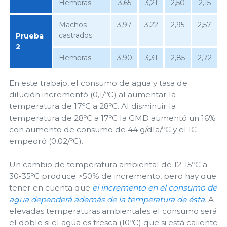
Hembras
3,65
3,21
2,50
2,15
Machos
3,97
3,22
2,95
2,57
castrados
Prueba
2
Hembras
3,90
3,31
2,85
2,72
En este trabajo, el consumo de agua y tasa de
dilución incrementó (0,1/ºC) al aumentar la
temperatura de 17ºC a 28ºC. Al disminuir la
temperatura de 28ºC a 17ºC la GMD aumentó un 16%
con aumento de consumo de 44 g/día/ºC y el IC
empeoró (0,02/ºC).
Un cambio de temperatura ambiental de 12-15ºC a
30-35ºC produce >50% de incremento, pero hay que
tener en cuenta que
el incremento en el consumo de
agua dependerá además de la temperatura de ésta.
A
elevadas temperaturas ambientales el consumo será
el doble si el agua es fresca (10ºC) que si está caliente