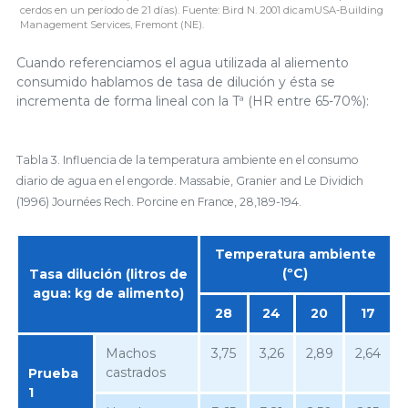
cerdos en un período de 21 días). Fuente: Bird N. 2001 dicamUSA-Building
Management Services, Fremont (NE).
Cuando referenciamos el agua utilizada al aliemento
consumido hablamos de tasa de dilución y ésta se
incrementa de forma lineal con la Tª (HR entre 65-70%):
Tabla 3. Influencia de la temperatura ambiente en el consumo
diario de agua en el engorde. Massabie, Granier and Le Dividich
(1996) Journées Rech. Porcine en France, 28,189-194.
Temperatura ambiente
(ºC)
Tasa dilución (litros de
agua: kg de alimento)
28
24
20
17
Machos
3,75
3,26
2,89
2,64
castrados
Prueba
1