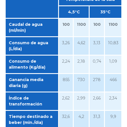
4,5°C
35°C
Caudal de agua
100
1100
100
1100
(ml/min)
Consumo de agua
3,26
4,62
3,13
10,83
(L/día)
Consumo de
2,24
2,18
0,74
1,09
alimento (Kg/día)
Ganancia media
855
730
278
466
diaria (g)
Índice de
2,62
2,99
2,66
2,34
transformación
Tiempo destinado a
32,6
4,2
31,3
9,9
beber (min./día)