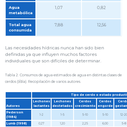
Agua
1,07
0,82
metabólica
Total agua
7,88
12,56
consumida
Las necesidades hídricas nunca han sido bien
definidas ya que influyen muchos factores
individuales que son difíciles de determinar.
Tabla 2. Consumos de agua estimados de agua en distintas clases de
cerdos (l/día). Recopilación de varios autores.
Tipo de cerdo o estado product
Lechones
Lechones
Cerdos
Cerdos
Cerd
Autores
lactantes
destetados
crecimiento
engorde
gestan
Pederson
1-2
1-5
5-10
5-10
12-2
(1984)
Lumb (1998)
0,27
1,20
2,25
6,00
5-8