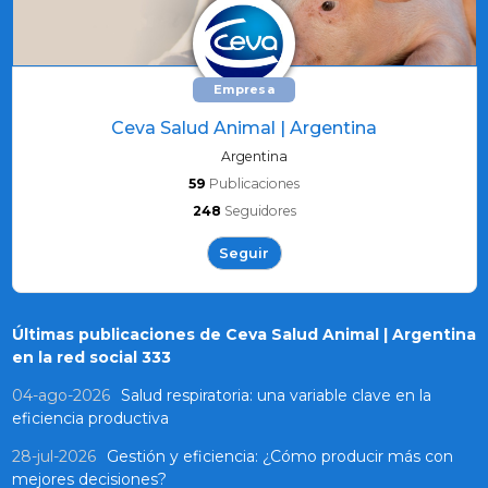
Empresa
Ceva Salud Animal | Argentina
Argentina
59
Publicaciones
248
Seguidores
Seguir
Últimas publicaciones de Ceva Salud Animal | Argentina
en la red social 333
04-ago-2026
Salud respiratoria: una variable clave en la
eficiencia productiva
28-jul-2026
Gestión y eficiencia: ¿Cómo producir más con
mejores decisiones?