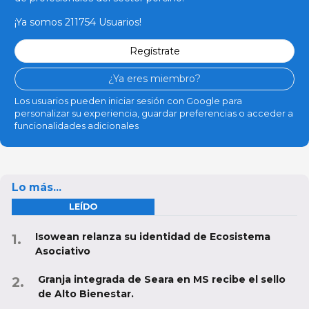
¡Ya somos 211754 Usuarios!
Regístrate
¿Ya eres miembro?
Los usuarios pueden iniciar sesión con Google para
personalizar su experiencia, guardar preferencias o acceder a
funcionalidades adicionales
Lo más...
LEÍDO
Isowean relanza su identidad de Ecosistema
Asociativo
Granja integrada de Seara en MS recibe el sello
de Alto Bienestar.