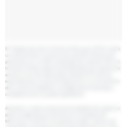
El Tratado de Libre Comercio Mercosur-EFTA creará
un área de libre comercio de casi 300 millones de
personas con un PIB combinado de más de USD 4,3
trillones. Ambos lados se beneficiarán de mejoras de
acceso a los mercados para más del 97 % de sus
exportaciones, lo que se traducirá en un incremento
del comercio bilateral y ventajas para empresas y
ciudadanos de los países signatarios.
Asimismo, creará nuevas oportunidades de negocios
para los agentes económicos en los países del
Mercosur y la EFTA, incluyendo al gran número de