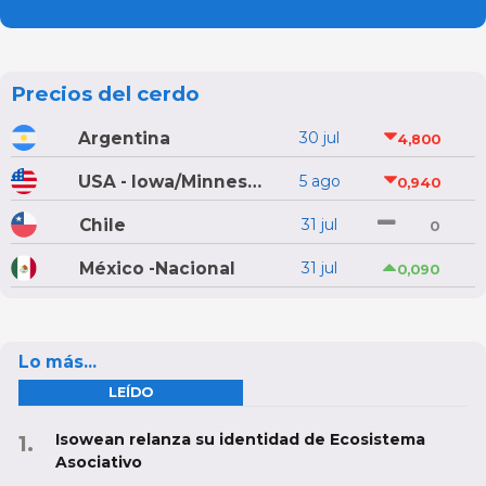
Precios del cerdo
Argentina
30 jul
4,800
USA - Iowa/Minnesota
5 ago
0,940
Chile
31 jul
0
México -Nacional
31 jul
0,090
Lo más...
LEÍDO
Isowean relanza su identidad de Ecosistema
Asociativo