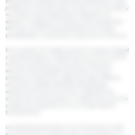
pequeñas y medianas empresas existentes en cada
jurisdicción. Proveerá mayor acceso a los mercados y
normativa modernizada para el despacho de
aduana. Los agentes económicos de los países del
Mercosur y la EFTA se beneficiarán de la mayor
previsibilidad y certidumbre jurídica en el comercio.
En su carácter de Tratado de Libre Comercio integral
y de base amplia, el Tratado Mercosur-EFTA cubrirá
comercio de bienes y de servicios, inversiones,
derechos de propiedad intelectual, compras
públicas, competencia, reglas de origen, defensa
comercial, medidas sanitarias y fitosanitarias,
obstáculos técnicos al comercio, dispositivo de
solución de controversias, y un capítulo de comercio
y desarrollo sostenible con su correspondiente
Entendimiento.
Las negociaciones iniciaron con una primera ronda
en julio de 2017 en Buenos Aires y se celebraron 14