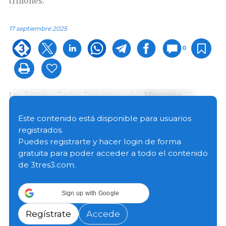
trillones.
17 septiembre 2025
0
Los Estados Partes Signatarios del
Mercosur
(la
República Argentina, la República Federativa de
Brasil, la República de Paraguay y la República
Este contenido está disponible para usuarios
Oriental del Uruguay) y los Estados de la
EFTA
registrados.
(Islandia, el Principado de Liechtenstein, el Reino de
Puedes registrarte y hacer login de forma
Noruega y la Confederación Suiza) suscribieron un
gratuita para poder acceder a todo el contenido
Tratado de Libre Comercio el 16 de septiembre de
de 3tres3.com.
2025 en Río de Janeiro, Brasil.
Sign up with Google
El Tratado de Libre Comercio Mercosur-EFTA fue
suscrito, por el Mercosur, por el Ministro de
Regístrate
Accede
Relaciones Exteriores, Comercio Internacional y