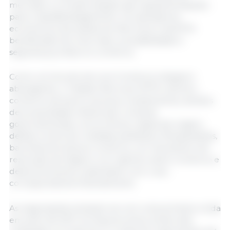
mercado e a modernização das regulamentações
para o desalfandegamento. Os operadores
económicos dos países do Mercosul e da EFTA
beneficiarão de uma maior previsibilidade e
segurança jurídica no comércio.
Como um Acordo de Livre Comércio integral e
abrangente, o Tratado Mercosul-EFTA cobrirá o
comércio de bens e serviços, investimentos, direitos
de propriedade intelectual, compras
governamentais, concorrência, regras de origem,
defesa comercial, medidas sanitárias e fitossanitárias,
barreiras técnicas ao comércio, um mecanismo de
resolução de litígios e um capítulo sobre comércio e
desenvolvimento sustentável com o seu
correspondente Entendimento.
As negociações iniciaram-se com uma primeira ronda
em julho de 2017, em Buenos Aires, tendo sido