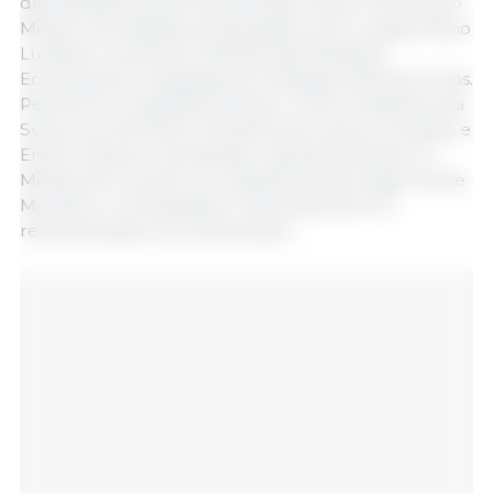
das Relações Exteriores do Brasil, Mauro Vieira; pelo
Ministro dos Negócios Estrangeiros do Uruguai, Mario
Lubetkin; e pela Vice-Ministra das Relações
Económicas e Integração do Paraguai, Patricia Frutos.
Pela EFTA, os signatários foram o Vice-Presidente da
Suíça, Guy Parmelin; a Ministra da Cultura, Inovação e
Ensino Superior da Islândia, Logi Már Einarsson; a
Ministra do Comércio e Indústria da Noruega, Cecilie
Myrseth; e o Embaixador Frank Buechel em
representação do Liechtenstein.