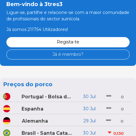
Bem-vindo à 3tres3
Ligue-se, partilhe e relacione-se com a maior comunidade
de profissionais do sector suinícola.
Já somos 211754 Utilizadores!
Regista-te
Já é membro?
Preços do porco
Portugal - Bolsa do Porco do Montijo
30 Jul
0
Espanha
30 Jul
0
Alemanha
29 Jul
0
Brasil - Santa Catarina
30 Jul
0,130