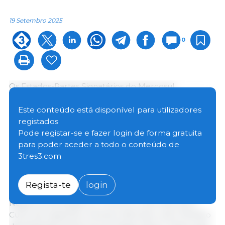
19 Setembro 2025
0
Os Estados-Partes Signatários do Mercosul
(República Argentina, República Federativa do Brasil,
República do Paraguai e República Oriental do
Este conteúdo está disponível para utilizadores
Uruguai) e os Estados da EFTA (Islândia, Principado
registados
do Liechtenstein, Reino da Noruega e Confederação
Pode registar-se e fazer login de forma gratuita
Suíça) assinaram um Acordo de Livre Comércio no
para poder aceder a todo o conteúdo de
dia 16 de setembro de 2025, no Rio de Janeiro, Brasil.
3tres3.com
O Acordo de Livre Comércio Mercosul-EFTA foi
Regista-te
login
assinado em nome do Mercosul pelo Ministro dos
Negócios Estrangeiros, Comércio Internacional e
Culto da Argentina, Gerardo Werthein; pelo Ministro