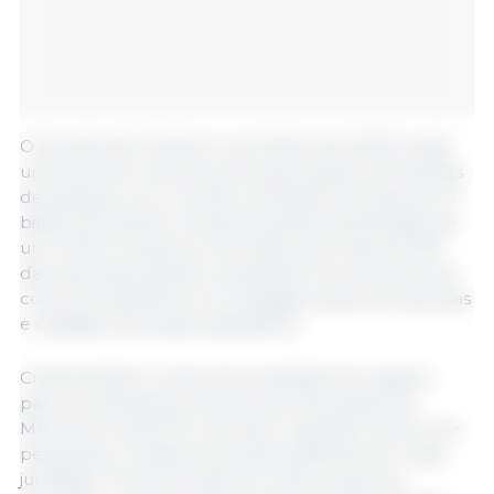
O Acordo de Comércio Livre Mercosul-EFTA criará
uma área de comércio livre para quase 300 milhões
de pessoas, com um PIB combinado de mais de 4,3
biliões de dólares. Ambas as partes beneficiarão de
um melhor acesso ao mercado para mais de 97%
das suas exportações, resultando num aumento do
comércio bilateral e em vantagens para as empresas
e cidadãos dos países signatários.
Criará também novas oportunidades de negócio
para os operadores económicos dos países do
Mercosul e da EFTA, incluindo o grande número de
pequenas e médias empresas existentes em cada
jurisdição. Proporcionará um maior acesso ao