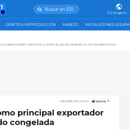
11
Buscar en 333
ES (Argentina)
GENÉTICA-REPRODUCCIÓN
MANEJO
INSTALACIONES-EQUIP
 a nuestro boletín semanal y recibirás los titulares en tu correo electrónico.
Lee este artículo en:
Idioma
como principal exportador
do congelada