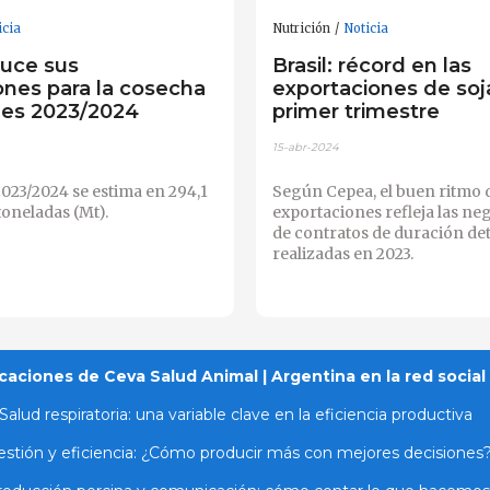
icia
Nutrición
Noticia
duce sus
Brasil: récord en las
ones para la cosecha
exportaciones de soj
les 2023/2024
primer trimestre
15-abr-2024
023/2024 se estima en 294,1
Según Cepea, el buen ritmo d
toneladas (Mt).
exportaciones refleja las ne
de contratos de duración de
realizadas en 2023.
caciones de Ceva Salud Animal | Argentina en la red social
Salud respiratoria: una variable clave en la eficiencia productiva
stión y eficiencia: ¿Cómo producir más con mejores decisiones