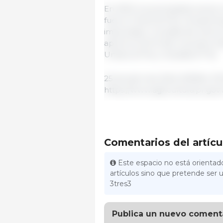
En 2023, los principales socios
fueron China (34 %), Hong Kong 
importador mundial de carne, e
aportó el 50 % del volumen to
Unidos (21 %) y Canadá (17 %).
25 de abril de 2024 /DERAL PR /
https://www.agricultura.pr.gov.
Comentarios del artícu
Este espacio no está orientado
artículos sino que pretende ser u
3tres3
Publica un nuevo coment