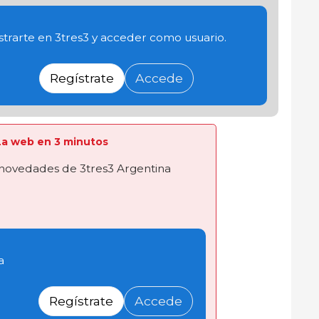
trarte en 3tres3 y acceder como usuario.
Regístrate
Accede
a La web en 3 minutos
novedades de 3tres3 Argentina
a
Regístrate
Accede