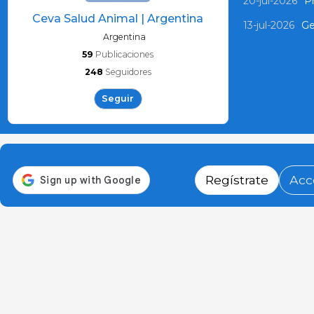
20-jul-2026
P
Ceva Salud Animal | Argentina
13-jul-2026
Ge
Argentina
59
Publicaciones
248
Seguidores
Seguir
Regístrate
Acc