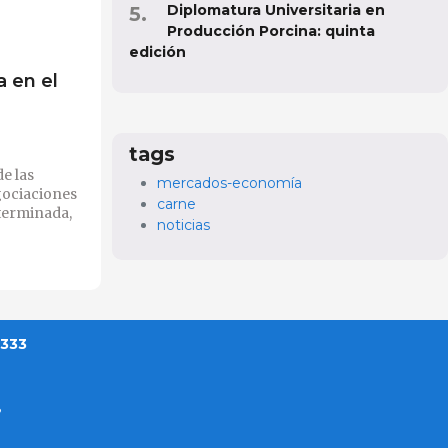
Diplomatura Universitaria en
Producción Porcina: quinta
edición
a en el
tags
e las
mercados-economía
gociaciones
carne
terminada,
noticias
 333
?