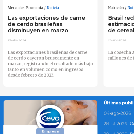
Mercados-Economía
Noticia
Nutrición
Not
Las exportaciones de carne
Brasil re
de cerdo brasileñas
estimaci
disminuyen en marzo
de cerea
19-abr-2024
19-abr-2024
Las exportaciones brasileñas de carne
La cosecha 2
de cerdo cayeron bruscamente en
millones de 
marzo, registrando el resultado más bajo
tanto en volumen como en ingresos
desde febrero de 2023.
Últimas publi
04-ago-2026
28-jul-2026
Ge
Empresa