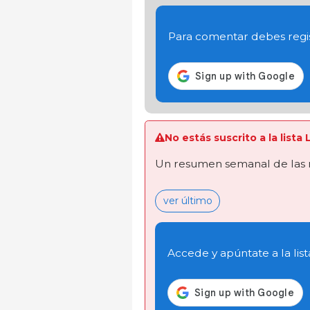
Para comentar debes regis
No estás suscrito a la list
Un resumen semanal de las 
ver último
Accede y apúntate a la list