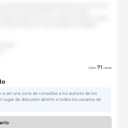
 comerciales de Brasil para este tipo de productos
(10 %) y Filipinas (9,9 %). China, el mayor
ligió a Brasil como su principal proveedor. Brasil
tal importado por China, seguido de Estados
Brasil.
br
71
Visto
veces
lo
 a ser una zona de consultas a los autores de los
n lugar de discusión abierto a todos los usuarios de
ario