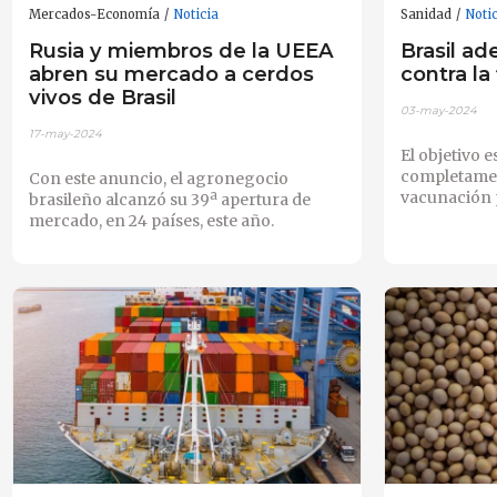
Mercados-Economía
Noticia
Sanidad
Noti
Rusia y miembros de la UEEA
Brasil ad
abren su mercado a cerdos
contra la
vivos de Brasil
03-may-2024
17-may-2024
El objetivo e
completament
Con este anuncio, el agronegocio
vacunación 
brasileño alcanzó su 39ª apertura de
mercado, en 24 países, este año.