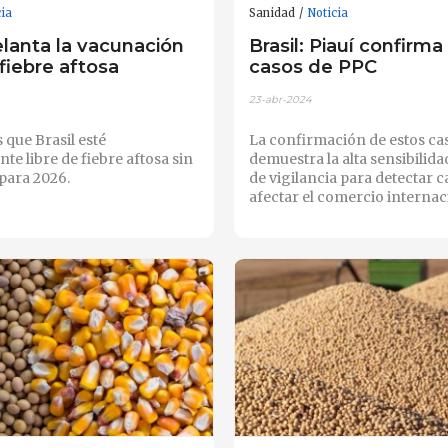
cia
Sanidad
Noticia
elanta la vacunación
Brasil: Piauí confirm
 fiebre aftosa
casos de PPC
23-abr-2024
s que Brasil esté
La confirmación de estos ca
e libre de fiebre aftosa sin
demuestra la alta sensibilida
para 2026.
de vigilancia para detectar c
afectar el comercio internac