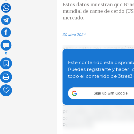
Estos datos muestran que Bras
mundial de carne de cerdo (USD
mercado.
30 abril 2024
Según datos de Comtrade/ONU,
0
de cortes de carne de cerdo c
% del mercado mundial de est
Este contenido está disponib
1080 millones de toneladas y 
Puedes registrarte y hacer l
Unidos ocupó el segundo lugar,
todo el contenido de 3tres3
Unión Europea (23 %) y Canadá 
Sign up with Google
Según Agrostat/MAPA, los cort
carne de cerdo exportada por 
procesada y despojos. El estad
cortes congelados de cerdo (56
Paraná (14 %).