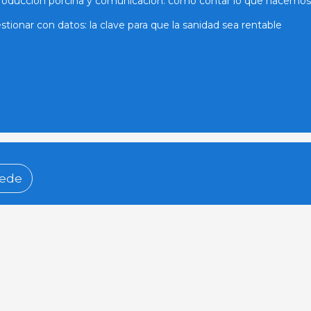
roducción porcina y comunicación: cómo contar lo que hacemos
stionar con datos: la clave para que la sanidad sea rentable
ede