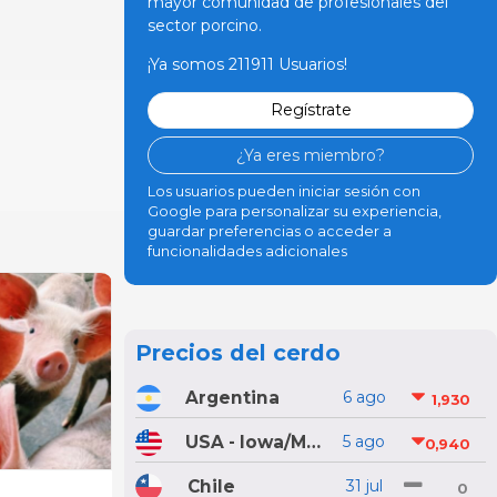
mayor comunidad de profesionales del
sector porcino.
¡Ya somos 211911 Usuarios!
Regístrate
¿Ya eres miembro?
Los usuarios pueden iniciar sesión con
Google para personalizar su experiencia,
guardar preferencias o acceder a
funcionalidades adicionales
Precios del cerdo
Argentina
6 ago
1,930
USA - Iowa/Minnesota
5 ago
0,940
Chile
31 jul
0