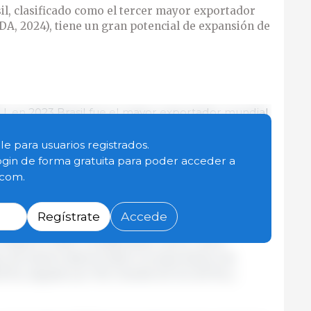
il, clasificado como el tercer mayor exportador
A, 2024), tiene un gran potencial de expansión de
 en 2023 Brasil fue el mayor exportador mundial
ongelados. El país poseía aproximadamente el 32
os productos, con un total de aproximadamente
le para usuarios registrados.
unos ingresos de USD 2600 millones. Estados
ogin de forma gratuita para poder acceder a
 con una participación del 29 %, seguido por la
.com.
(15 %).
Regístrate
Accede
es congelados representaron el 90 % del total de
Brasil en 2023, considerando carne, carne
o de Santa Catarina lideró la exportación de
 %), seguido por Rio Grande do Sul (23 %) y