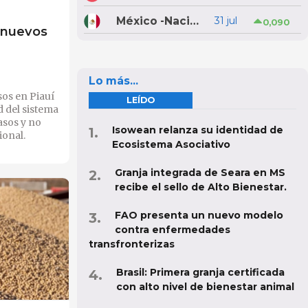
México -Nacional
31 jul
0,090
a nuevos
Lo más...
sos en Piauí
LEÍDO
d del sistema
asos y no
Isowean relanza su identidad de
ional.
Ecosistema Asociativo
Granja integrada de Seara en MS
recibe el sello de Alto Bienestar.
FAO presenta un nuevo modelo
contra enfermedades
transfronterizas
Brasil: Primera granja certificada
con alto nivel de bienestar animal