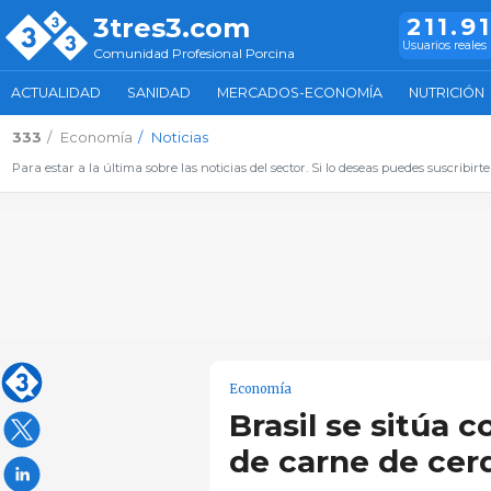
3tres3.com
211.9
Usuarios reales
Comunidad Profesional Porcina
ACTUALIDAD
SANIDAD
MERCADOS-ECONOMÍA
NUTRICIÓN
333
Economía
Noticias
Para estar a la última sobre las noticias del sector. Si lo deseas puedes suscribirte
Economía
Brasil se sitúa 
de carne de cer