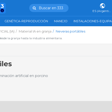
43
Buscar en 333
ES (Argentina)
GENÉTICA-REPRODUCCIÓN
MANEJO
INSTALACIONES-EQUIP
CIAL (IA)
Material IA en granja
Neveras portátiles
esde la granja hasta la industria alimentaria.
iles
inación artificial en porcino