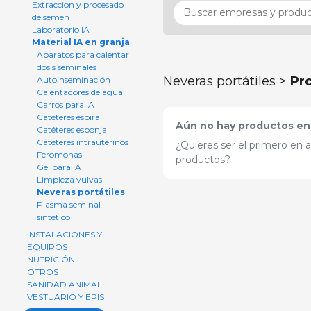
Extraccion y procesado
de semen
Laboratorio IA
Material IA en granja
Aparatos para calentar
dosis seminales
Neveras portátiles >
Pr
Autoinseminación
Calentadores de agua
Carros para IA
Catéteres espiral
Aún no hay productos en 
Catéteres esponja
Catéteres intrauterinos
¿Quieres ser el primero en 
Feromonas
productos?
Gel para IA
Limpieza vulvas
Neveras portátiles
Plasma seminal
sintético
INSTALACIONES Y
EQUIPOS
NUTRICIÓN
OTROS
SANIDAD ANIMAL
VESTUARIO Y EPIS