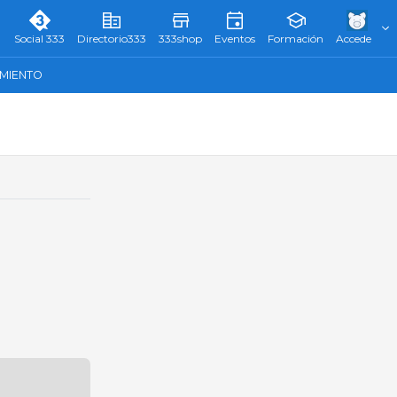
Social 333
Directorio333
333shop
Eventos
Formación
Accede
AMIENTO