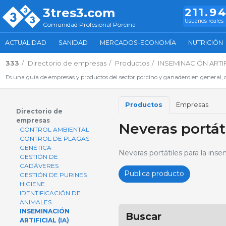
3tres3.com
211.9
Usuarios reales
Comunidad Profesional Porcina
ACTUALIDAD
SANIDAD
MERCADOS-ECONOMÍA
NUTRICIÓN
333
Directorio de empresas
Productos
INSEMINACIÓN ARTIFI
Es una guía de empresas y productos del sector porcino y ganadero en general, d
Productos
Empresas
Directorio de
empresas
Neveras portát
CONTROL AMBIENTAL
CONTROL DE PLAGAS
GENÉTICA
Neveras portátiles para la insem
GESTIÓN DE
CADÁVERES
Publica producto
GESTIÓN DE PURINES
HIGIENE
IDENTIFICACIÓN DE
ANIMALES
INSEMINACIÓN
Buscar
ARTIFICIAL (IA)