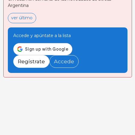
Argentina
ver último
Accede y apúntate a la lista
Regístrate
Accede