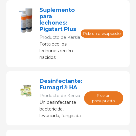
superficies y
Suplemento
equipos.
para
lechones:
Pigstart Plus
Pide un presupuesto
Producto de
Kersia
Fortalece los
lechones recién
nacidos.
Desinfectante:
Fumagri® HA
Producto de
Kersia
Pide un
presupuesto
Un desinfectante
bactericida,
levuricida, fungicida
y ahora también
virucida con ácido
glicólico y