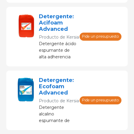
medicación y
cambios de dieta.
Detergente:
Acifoam
Advanced
Pide un presupuesto
Producto de
Kersia
Detergente ácido
espumante de
alta adherencia
para la limpieza
profunda y
eliminación de
Detergente:
incrustaciones
Ecofoam
minerales de
Advanced
superficies y
Pide un presupuesto
Producto de
Kersia
equipos.
Detergente
alcalino
espumante de
alta adherencia
para la limpieza de