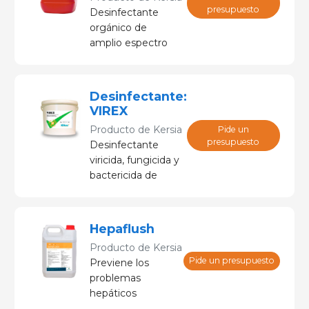
presupuesto
Desinfectante
orgánico de
amplio espectro
para tratar el agua
y para la limpieza
de las líneas de
Desinfectante:
tubería.
VIREX
Producto de
Kersia
Pide un
presupuesto
Desinfectante
viricida, fungicida y
bactericida de
amplio espectro
para ambientes y
superﬁcies.
Hepaflush
Producto de
Kersia
Pide un presupuesto
Previene los
problemas
hepáticos
ocasionados por la