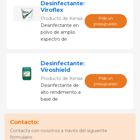
Desinfectante:
dispersión por
Viroflex
ULTRADIFFUSION®.
Producto de
Kersia
Pide un
presupuesto
Desinfectante en
polvo de amplio
espectro de
actividad eficaz
contra bacterias,
levaduras y virus
Desinfectante:
para superficies,
Viroshield
equipos, pediluvios
Producto de
Kersia
Pide un
y vehículos.
presupuesto
Desinfectante de
alto rendimiento a
base de
glutaraldehído y
amonio
cuaternario de
Contacto:
amplio espectro
Contacta con nosotros a través del siguiente
con un amplio
formulario.