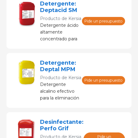
Detergente:
Deptacid SM
Producto de
Kersia
Pide un presupuesto
Detergente ácido
altamente
concentrado para
la eliminación de
residuos de calcio
y minerales.
Detergente:
Deptal MPM
Producto de
Kersia
Pide un presupuesto
Detergente
alcalino efectivo
para la eliminación
de grasas, materia
orgánica y
proteínas
Desinfectante:
Perfo Grif
Producto de
Kersia
Pide un