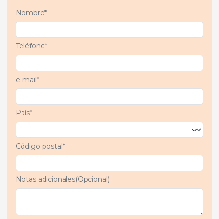
espectro de
actividad contra
Nombre*
bacterias y virus.
Teléfono*
e-mail*
País*
Código postal*
Notas adicionales(Opcional)