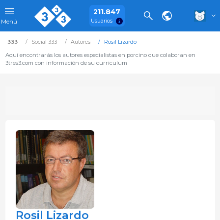
211.847
Usuarios
Menú
333
Social 333
Autores
Rosil Lizardo
Aquí encontrarás los autores especialistas en porcino que colaboran en
3tres3.com con información de su curriculum
Rosil Lizardo