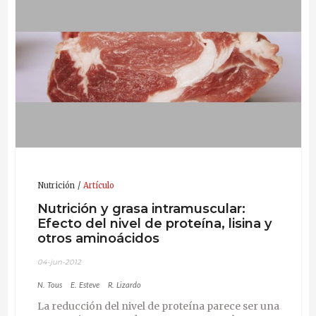
influencia del balance electrolítico”, “el desarrollo de
sustancias con potencial inmunoestimulador” y “la
modelización del crecimiento“.
Nutrición
Artículo
Nutrición y grasa intramuscular:
Efecto del nivel de proteína, lisina y
otros aminoácidos
04-jun-2012
N. Tous
E. Esteve
R. Lizardo
La reducción del nivel de proteína parece ser una