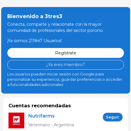
Bienvenido a 3tres3
Conecta, comparte y relaciónate con la mayor
comunidad de profesionales del sector porcino.
¡Ya somos 211847 Usuarios!
Regístrate
¿Ya eres miembro?
Los usuarios pueden iniciar sesión con Google para
personalizar su experiencia, guardar preferencias o acceder
a funcionalidades adicionales
Cuentas recomendadas
Nutrifarms
Seguir
Veterinario - Argentina