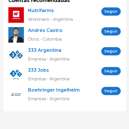
Cuentas recomendadas
Nutrifarms
Seguir
Veterinario - Argentina
Andrés Castro
Seguir
Otros - Colombia
333 Argentina
Seguir
Empresa - Argentina
333 Jobs
Seguir
Empresa - Argentina
Boehringer Ingelheim
Seguir
APUB
Empresa - Argentina