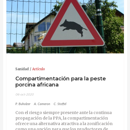
la ciencia veterinaria internacional a través de la
asistencia a países en desarrollo).
Sanidad
Artículo
Compartimentación para la peste
porcina africana
06-oct-2020
P. Buholzer
A. Cameron
C. Stoffel
Con el riesgo siempre presente ante la continua
propagación de la PPA, la compartimentación
ofrece una alternativa atractiva a la zonificación
como una opción para que los productores de