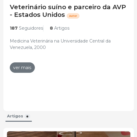
Veterinário suíno e parceiro da AVP
- Estados Unidos
Autor
187
Seguidores
8
Artigos
Medicina Veterinária na Universidade Central da
Venezuela, 2000
Doutoramento em Medicina Veterinária - Doenças
Infecciosas pela Universidade de Minnesota, 2007
ver mais
Programa Executivo de Veterinária em Gestão de
Saúde Suína na Universidade de Illinois, 2016
Prática em suínos 2000-2009
Docente da Faculdade de Ciências Veterinárias -
Universidade Central de Venezuela, 2001-2009
Artigos
8
Boehringer Ingelheim, 2009-2014. Mais recentemente
como Director de Serviços Profissionais de Suínos dos
EUA