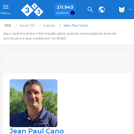
211.943
usuários
Menu
333
Social 333
Autores
Jean Paul Cano
Aqui você encontra informações sobre autores renomados da área da
suinocultura que colaboram na 3tres3
Jean Paul Cano