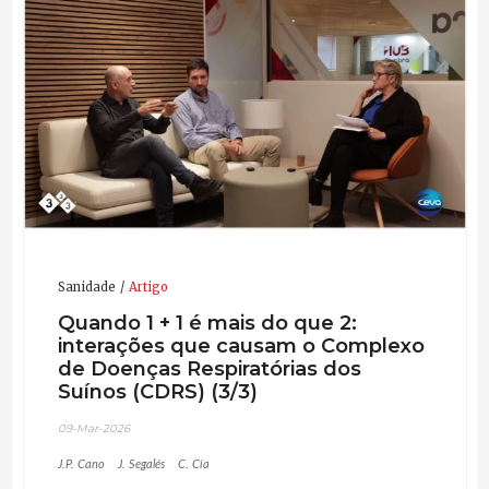
Director de Saúde da PIC para as Américas, 2014-2020
Director de Garantia de Saúde para o Sistema
Pipestone, 2020-Presente
Currículo atualizado: 18-Nov-2024
Sanidade
Artigo
Quando 1 + 1 é mais do que 2:
interações que causam o Complexo
de Doenças Respiratórias dos
Suínos (CDRS) (3/3)
09-Mar-2026
J.P. Cano
J. Segalés
C. Cía