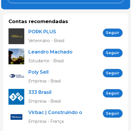
Contas recomendadas
PORK PLUS
Seguir
Veterinário - Brasil
Leandro Machado
Seguir
Estudante - Brasil
Poly Sell
Seguir
Empresa - Brasil
333 Brasil
Seguir
Empresa - Brasil
Virbac | Construindo o
Seguir
futuro da saúde animal
Empresa - França