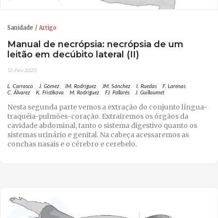
Sanidade
Artigo
Manual de necrópsia: necrópsia de um
leitão em decúbito lateral (II)
12-Fev-2025
L. Carrasco
J. Gómez
IM. Rodríguez
JM. Sánchez
I. Ruedas
F. Larenas
C. Álvarez
K. Fristikova
M. Rodríguez
FJ. Pallarés
J. Guillaumet
Nesta segunda parte vemos a extração do conjunto língua-
traquéia-pulmões-coração. Extrairemos os órgãos da
cavidade abdominal, tanto o sistema digestivo quanto os
sistemas urinário e genital. Na cabeça acessaremos as
conchas nasais e o cérebro e cerebelo.