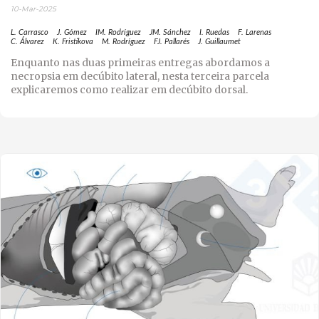
10-Mar-2025
L. Carrasco
J. Gómez
IM. Rodríguez
JM. Sánchez
I. Ruedas
F. Larenas
C. Álvarez
K. Fristikova
M. Rodríguez
FJ. Pallarés
J. Guillaumet
Enquanto nas duas primeiras entregas abordamos a
necropsia em decúbito lateral, nesta terceira parcela
explicaremos como realizar em decúbito dorsal.