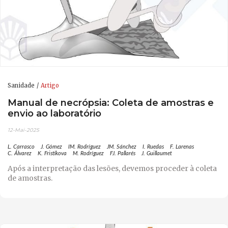
Sanidade
Artigo
Manual de necrópsia: Coleta de amostras e
envio ao laboratório
12-Mai-2025
L. Carrasco
J. Gómez
IM. Rodríguez
JM. Sánchez
I. Ruedas
F. Larenas
C. Álvarez
K. Fristikova
M. Rodríguez
FJ. Pallarés
J. Guillaumet
Após a interpretação das lesões, devemos proceder à coleta
de amostras.