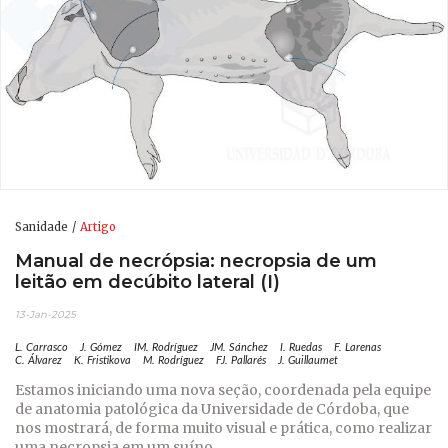
Sanidade
Artigo
Manual de necrópsia: necropsia de um
leitão em decúbito lateral (I)
13-Jan-2025
L. Carrasco
J. Gómez
IM. Rodríguez
JM. Sánchez
I. Ruedas
F. Larenas
C. Álvarez
K. Fristikova
M. Rodríguez
FJ. Pallarés
J. Guillaumet
Estamos iniciando uma nova seção, coordenada pela equipe
de anatomia patológica da Universidade de Córdoba, que
nos mostrará, de forma muito visual e prática, como realizar
uma necropsia em um suíno.