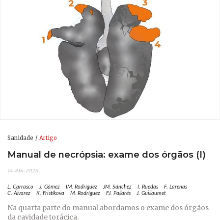
Sanidade
Artigo
Manual de necrópsia: exame dos órgãos (I)
14-Abr-2025
L. Carrasco
J. Gómez
IM. Rodríguez
JM. Sánchez
I. Ruedas
F. Larenas
C. Álvarez
K. Fristikova
M. Rodríguez
FJ. Pallarés
J. Guillaumet
Na quarta parte do manual abordamos o exame dos órgãos
da cavidade torácica.