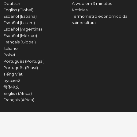
Deutsch
A web em 3 minutos
English (Global)
Notícias
Español (España)
Termômetro econômico da
Español (Latam)
suinocultura
Español (Argentina)
Español (México)
Français (Global)
Italiano
Polski
Português (Portugal)
Português (Brasil)
Tiếng Việt
русский
简体中文
English (Africa)
Français (Africa)