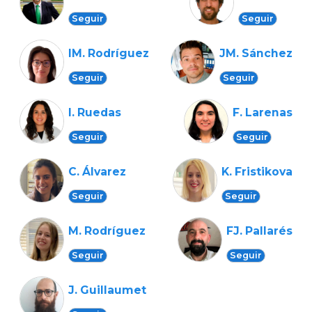
Seguir
Seguir
IM. Rodríguez
JM. Sánchez
Seguir
Seguir
I. Ruedas
F. Larenas
Seguir
Seguir
C. Álvarez
K. Fristikova
Seguir
Seguir
M. Rodríguez
FJ. Pallarés
Seguir
Seguir
J. Guillaumet