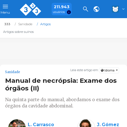
211.943
usuários
Menu
333
Sanidade
Artigos
Artigos sobre suínos
Leia este artigo em:
Idioma
Sanidade
Manual de necrópsia: Exame dos
órgãos (II)
Na quinta parte do manual, abordamos o exame dos
órgãos da cavidade abdominal.
L. Carrasco
J. Gómez