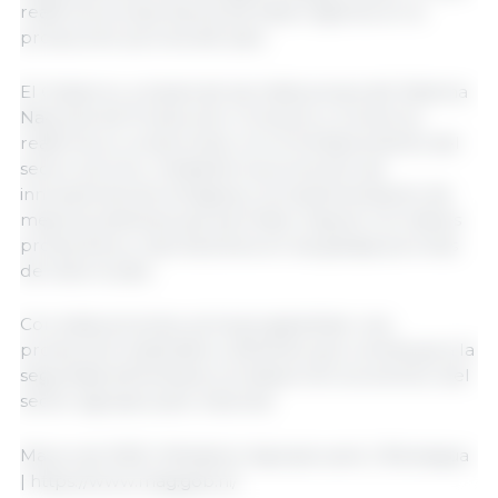
reafirma la importancia de estas regiones en la
producción porcina del país.
El Gobierno, a través de las Instituciones del Sistema
Nacional de Producción, Consumo y Comercio,
reafirma su compromiso con el fortalecimiento del
sector porcino, mediante la promoción de
innovaciones tecnológicas y la implementación de
mejores prácticas que permitan mejorar los índices
productivos y reproductivos en las granjas porcinas
de todo el país.
Con estas acciones, se busca garantizar una
producción sostenible y eficiente que contribuya a la
seguridad alimentaria y al desarrollo económico del
sector agropecuario nacional.
Marzo de 2025 | Ministerio Agropecuario | Nicaragua
| https://www.mag.gob.ni/