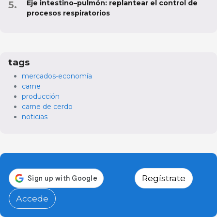
Eje intestino–pulmón: replantear el control de
procesos respiratorios
tags
mercados-economía
carne
producción
carne de cerdo
noticias
Regístrate
Accede