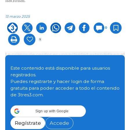
nacional.
13 marzo 2025
0
1
La crianza de cerdos es una actividad extendida en el
territorio nacional, tanto con fines comerciales como
para el autoconsumo, y ha experimentado un
Este contenido está disponible para usuarios
crecimiento sostenido debido al aumento en la
registrados.
demanda de carne de cerdo.
Puedes registrarte y hacer login de forma
gratuita para poder acceder a todo el contenido
de 3tres3.com.
Gracias a este crecimiento, se ha fortalecido la
implementación de tecnologías y mejoras en el
manejo tecnificado y semi-tecnificado de las granjas,
Sign up with Google
lo que ha permitido obtener mejores resultados
productivos.
Regístrate
Accede