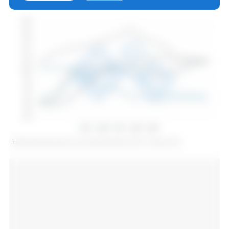
Índice de precios de la carne de cerdo de la FAO. Fuente: FAO.