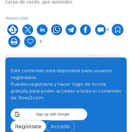
carne de cerdo, que aumentó.
9 enero 2024
0
1
El índice de precios de la carne de la FAO registró
un promedio de 110,4 puntos en diciembre, es decir,
1,1 puntos (un 1,0 %) menos que en noviembre, y se
Este contenido está disponible para usuarios
situó 2,0 puntos (un 1,8 %) por debajo de su valor de
registrados.
un año antes.
Puedes registrarte y hacer login de forma
gratuita para poder acceder a todo el contenido
de 3tres3.com.
En diciembre, los
precios internacionales de la carne
de porcino disminuyeron
debido a la persistente
debilidad de la demanda de importaciones en Asia,
Sign up with Google
pese a una subida de las ventas internas estacionales
en algunos países exportadores.
Regístrate
Accede