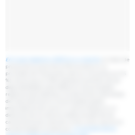
En lo que respecta a 2023 en su conjunto,
el índice de
precios de la carne de la FAO se situó en un
promedio de 114,6 puntos, esto es, 4,2 puntos (un 3,5
%) menos que en 2022, gracias al aumento de las
disponibilidades exportables en las principales
regiones exportadoras y a la atonía de la demanda
de importaciones en los principales países
importadores de carne, lo cual se tradujo en un
descenso de los valores medios anuales de las
carnes de bovino, aves de corral y ovino, que se vio
contrarrestado en parte por
un aumento de los