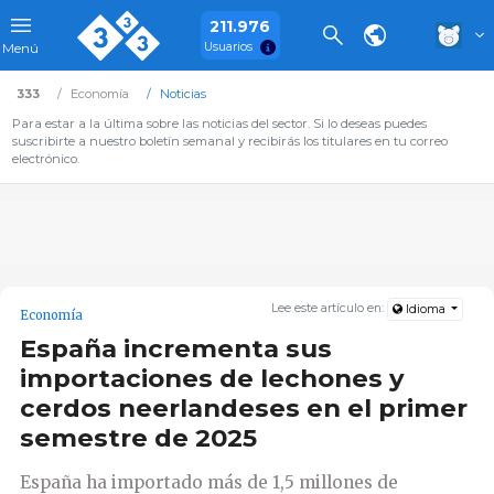
211.976
Usuarios
Menú
333
Economía
Noticias
Para estar a la última sobre las noticias del sector. Si lo deseas puedes
suscribirte a nuestro boletín semanal y recibirás los titulares en tu correo
electrónico.
Lee este artículo en:
Idioma
Economía
España incrementa sus
importaciones de lechones y
cerdos neerlandeses en el primer
semestre de 2025
España ha importado más de 1,5 millones de