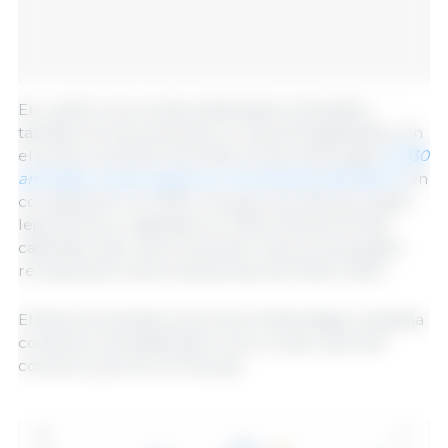
En cuanto a los cerdos destinados a beneficio,
también se ha producido un repunte significativo. En
el primer semestre de 2025, se han importado
31 930
animales, lo que supone un incremento del 50,61 %
en
comparación con 2024. Aunque las cifras aún están
lejos del pico registrado en 2022 (más de 52 000
cabezas), este nuevo aumento marca una posible
recuperación tras los descensos de 2023 y 2024.
El flujo de animales vivos entre Países Bajos y España
continúa consolidándose como un eje clave del
comercio porcino en Europa.