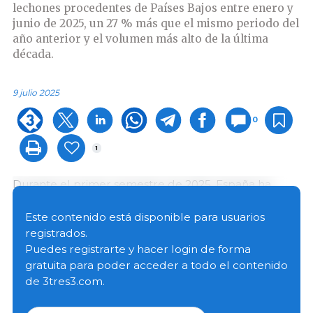
lechones procedentes de Países Bajos entre enero y
junio de 2025, un 27 % más que el mismo periodo del
año anterior y el volumen más alto de la última
década.
9 julio 2025
0
1
Durante el primer semestre de 2025, España ha
registrado un importante aumento en sus
importaciones de animales vivos procedentes de
Este contenido está disponible para usuarios
Países Bajos, tanto en la categoría de lechones como
registrados.
en la de cerdos para beneficio. Según los datos
Puedes registrarte y hacer login de forma
disponibles, entre enero y junio se han importado
1
gratuita para poder acceder a todo el contenido
489 198 lechones, lo que representa un crecimiento
de 3tres3.com.
del 26,71 %
respecto al mismo periodo de 2024.
Se
trata del volumen más alto de la última década
,