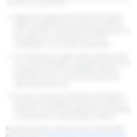
Latinoamérica con datos del DANE.
Según los resultados preliminares de la ESAG -
DANE, el beneficio de porcinos acumulado en
enero de 2025 consolidó 504 216 cabezas (cb), lo
que significa un crecimiento de 1,2 % en
comparación con el mismo mes de 2024.
Los resultados por región indican disminuciones
en el nivel de beneficio en departamentos como
Cundinamarca (-4,55 %), Risaralda (-0,62 %) y
Antioquia (-0,3 %), y un leve incremento en el
Valle del Cauca (0,4 %).
En enero, el peso promedio de los animales en
pie alcanzó 114,4 kg/cb, en tanto que, el peso en
canal dio cuenta de 92,9 kg/canal. En ese sentido,
el rendimiento en canal se ubicó en 81,2 %.
Si quieres acceder a más información relacionada
inscríbete aquí al
Termómetro económico porcino