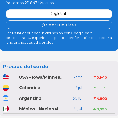
¡Ya somos 211847 Usuarios!
Regístrate
¿Ya eres miembro?
Los usuarios pueden iniciar sesión con Google para
personalizar su experiencia, guardar preferencias o acceder a
funcionalidades adicionales
Precios del cerdo
USA - Iowa/Minnesota
5 ago
0,940
Colombia
17 jul
31
Argentina
30 jul
4,800
México - Nacional
31 jul
0,090