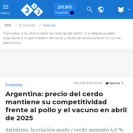
211.911
Usuarios
Menú
333
Economía
Noticias
Para estar a la última sobre las noticias del sector. Si lo deseas puedes
suscribirte a nuestro boletín semanal y recibirás los titulares en tu correo
electrónico.
Lee este artículo en:
Idioma
Economía
Argentina: precio del cerdo
mantiene su competitividad
frente al pollo y el vacuno en abril
de 2025
Asimismo, la relación asado / cerdo aumentó 4,0 %