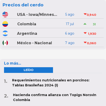
Precios del cerdo
USA - Iowa/Minnesota
5 ago
0,940
Colombia
17 jul
31
Argentina
6 ago
1,930
México - Nacional
7 ago
0,060
Lo más...
LEÍDO
Requerimientos nutricionales en porcinos:
Tablas Brasileñas 2024 (I)
Hacienda confirma alianza con Topigs Norsvin
Colombia