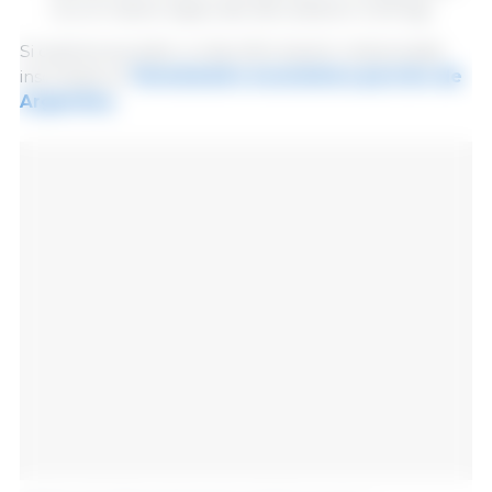
con el mismo lapso del año anterior (1,43 kg).
Si quieres acceder a más información relacionada
inscríbete al
Termómetro económico porcino de
Argentina
.