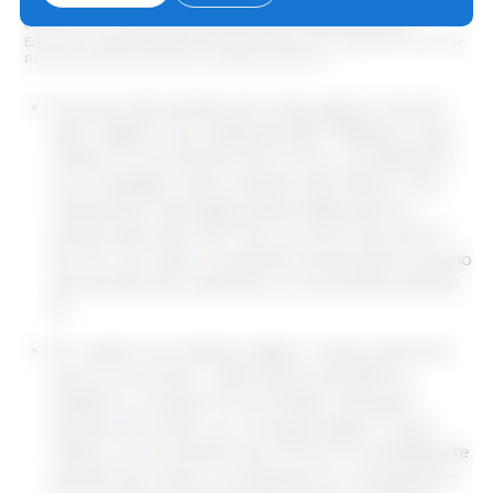
Gráfico 1: Variación mensual de los precios del pollo, pechito de cerdo y
carne vacuna - abril de 2025. Elaborado por el Departamento de
Economía y Sostenibilidad de 333 Latinoamérica con datos del Instituto de
Promoción de la Carne Vacuna Argentina (IPCVA)
El precio del pechito de cerdo para el mes de
abril registró una media de ARS 7196/kg, lo que
refiere un incremento de 3,1 % en comparación
con el pasado marzo, siendo este inferior a las
variaciones mensuales observadas para los
precios del pollo (10,7 %) y la carne vacuna (4,1
%). Por otro lado, la variación anual para el precio
del pechito da cuenta de un incremento de 61,3
%.
En cuanto a la relación asado / cerdo, tenemos
que, en el primer cuatrimestre de 2025 se
pudieron comprar en promedio 1,49 kg de
pechito de cerdo con un kg de asado, lo que
refiere un incremento de 4,0 % en la cantidad de
pechito de cerdo a comprarse, en comparación