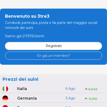
Benvenuto su 3tre3
Condividi, partecipa, posta e fai parte del maggior social
network dei suini
Siamo già 211976Utenti
Registrati
Eri già un membro?
Prezzi dei suini
Italia
6 Ago
0,045
Germania
5 Ago
0,100