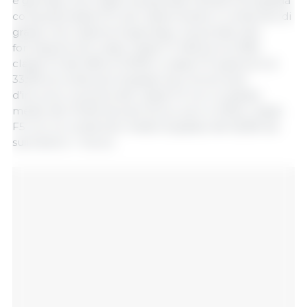
e genotipi, sono state scansionate tramite tomografia
computerizzata (TC) per determinare il contenuto di
grasso che, insieme al genotipo, ha portato alla
formazione di 5 classi: classe F1 inferiore al 26%,
classe F2 dal 26% al 33,9% e classe F3 superiore al
33,9% di contenuto di grasso da comuni suini
d'incrocio commerciali; classe F4 con un grasso
medio del 47,3% da suini Duroc puri; e infine, classe
F5 con un contenuto medio di grasso del 62,6% da
suini iberici × Duroc.