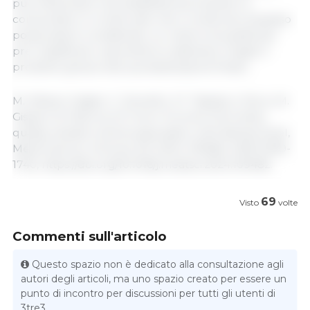
può influenzare l'accettabilità di produttori e
consumatori, in modo tale che il contenuto di grasso
possa essere considerato un criterio di qualità per
pre-classificare i pancettoni e abbinare meglio il
prodotto grezzo alla sua destinazione finale...
M. Albano-Gaglio, C. Zomeño, J.F. Tejeda, A. Brun, M.
Gispert, B. Marcos, M. Font-i-Furnols, Pork belly
quality variation and its association with fatness level,
Meat Science, Volume 213, 2024, 109482, ISSN 0309-
1740, https://doi.org/10.1016/j.meatsci.2024.109482.
69
Visto
volte
Commenti sull'articolo
Questo spazio non è dedicato alla consultazione agli
autori degli articoli, ma uno spazio creato per essere un
punto di incontro per discussioni per tutti gli utenti di
3tre3