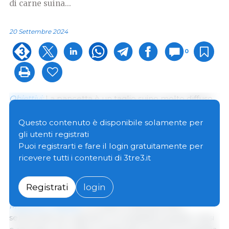
di carne suina...
20 Settembre 2024
0
Obiettivi:
La pancetta è un taglio suino molto diffuso
composto da diversi strati di grasso e tessuto
muscolare. Questo lavoro mira a studiare l'effetto del
Questo contenuto è disponibile solamente per
grasso della pancia sulle caratteristiche
gli utenti registrati
morfologiche, meccaniche (consistenza) e
Puoi registrarti e fare il login gratuitamente per
compositive delle pancette di suini fresche e sulla
ricevere tutti i contenuti di 3tre3.it
distribuzione del grasso all'interno della fetta di
pancetta.
Registrati
login
Materiali e Metodi
: Un totale di 182 pancette,
selezionate per garantire la variabilità di grasso, sessi