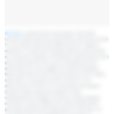
Risultati:
La distribuzione del grasso nella fetta
centrale della pancia (central belly) ottenuta tramite
TC ha rivelato importanti differenze per regione,
sebbene il contenuto di grasso fosse proporzionale
al contenuto di grasso complessivo della pancia. Sia il
peso della pancia che la sua compattezza sono
aumentati con una maggiore presenza di grasso.
Nelle pancette di suini commerciali comuni, è stato
osservato un aumento di SFA e MUFA e una
diminuzione di PUFA con l'aumentare del grasso.
Questo studio evidenzia variazioni nelle
caratteristiche di taglio tra diverse classi di grasso,
indicando notevoli differenze nella qualità delle
pancette attualmente disponibili sul mercato. Ciò