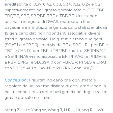
ereditabilità di 0,37, 0,42, 0,38, 0,34, 0,32, 0,24 e 0,21
rispettivamente per grasso dorsale totale (BF), FBF,
FBF/BF, SBF, SBF/BF, TBF e TBF/BF. Utilizzando
un'analisi integrata di GWAS, mappatura fine
bayesiana e annotazione genica, sono stati identificati
15 geni candidati non ridondanti associati ai diversi
strati di grasso dorsale. Tra questi c'erano due geni
(SOAT1 e ACBD6) condivisi da BF e SBF; LPL per BF e
FBF; e CAND1 per TBF e TBF/BF. Inoltre, SERPINA12
e SERPINA6 erano associati a BF; PRKAG1 e PRDM16
a FBF; EPRS1 e SLC39A10 con FBF/BF; PTGES e CRAT
con SBF; e ACLY, CAVIN1 e PDZRN3 con SBF/BF.
Conclusioni:
I risultati indicano che ogni strato è
regolato da un insieme distinto di geni, ampliando la
nostra conoscenza delle basi genetiche degli strati di
grasso dorsale nei suini.
Meng Z, Liu Y, Yang W, Wang J, Li PH, Huang RH, Wu