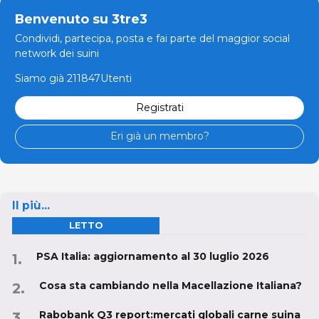
Benvenuto su 3tre3
Condividi, partecipa, posta e fai parte del maggior social
network dei suini
Siamo già 211847Utenti
Registrati
Eri già un membro?
Il più...
LETTO
PSA Italia: aggiornamento al 30 luglio 2026
Cosa sta cambiando nella Macellazione Italiana?
Rabobank Q3 report:mercati globali carne suina