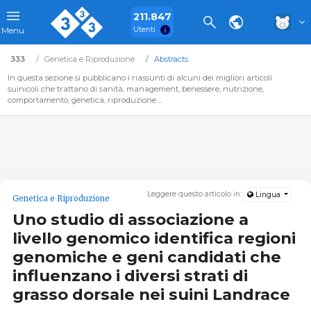
211.847
Utenti
Menu
333
Genetica e Riproduzione
Abstracts
In questa sezione si pubblicano i riassunti di alcuni dei migliori articoli
suinicoli che trattano di sanità, management, benessere, nutrizione,
comportamento, genetica, riproduzione ...
Leggere questo articolo in:
Lingua
Genetica e Riproduzione
Uno studio di associazione a
livello genomico identifica regioni
genomiche e geni candidati che
influenzano i diversi strati di
grasso dorsale nei suini Landrace