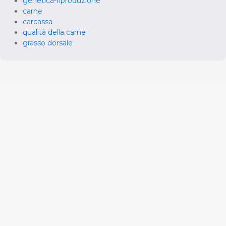
genetica-riproduzione
carne
carcassa
qualità della carne
grasso dorsale