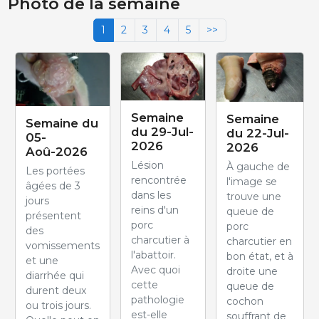
Photo de la semaine
1
2
3
4
5
>>
Semaine
Semaine
Semaine du
du 29-Jul-
du 22-Jul-
05-
2026
2026
Aoû-2026
Lésion
À gauche de
Les portées
rencontrée
l'image se
âgées de 3
dans les
trouve une
jours
reins d'un
queue de
présentent
porc
porc
des
charcutier à
charcutier en
vomissements
l'abattoir.
bon état, et à
et une
Avec quoi
droite une
diarrhée qui
cette
queue de
durent deux
pathologie
cochon
ou trois jours.
est-elle
souffrant de