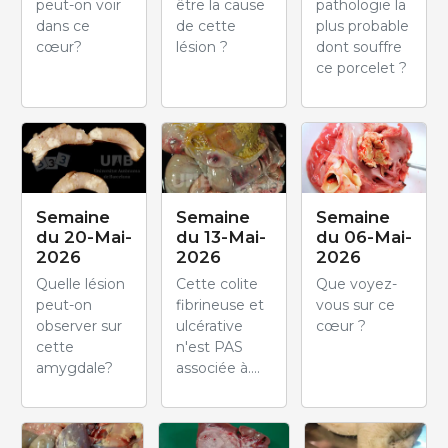
peut-on voir
être la cause
pathologie la
dans ce
de cette
plus probable
cœur?
lésion ?
dont souffre
ce porcelet ?
Semaine
Semaine
Semaine
du 20-Mai-
du 13-Mai-
du 06-Mai-
2026
2026
2026
Quelle lésion
Cette colite
Que voyez-
peut-on
fibrineuse et
vous sur ce
observer sur
ulcérative
cœur ?
cette
n'est PAS
amygdale?
associée à....