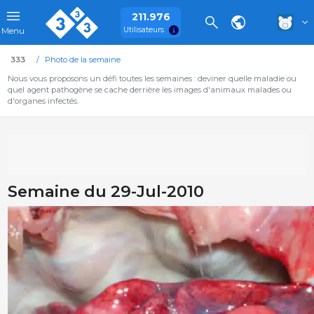
211.976
Utilisateurs
Menu
333
Photo de la semaine
Nous vous proposons un défi toutes les semaines : deviner quelle maladie ou
quel agent pathogène se cache derrière les images d'animaux malades ou
d'organes infectés.
Semaine du 29-Jul-2010