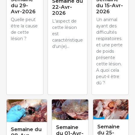
Semaine du
du 29-
du 15-Avr-
22-Avr-
Avr-2026
2026
2026
Quelle peut
Un animal
L'aspect de
être la cause
ayant des
cette lésion
de cette
difficultés
est
lésion ?
respiratoires
caractéristique
et une perte
d'un(e)...
de poids
présente
cette lésion.
A quoi cela
peut-il être
dû ?
Semaine
Semaine
Semaine du
du 25-
du 01-Avr-