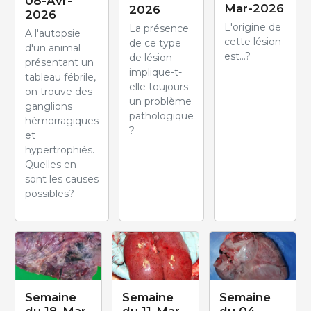
08-Avr-
Mar-2026
2026
2026
L'origine de
La présence
A l'autopsie
cette lésion
de ce type
d'un animal
est...?
de lésion
présentant un
implique-t-
tableau fébrile,
elle toujours
on trouve des
un problème
ganglions
pathologique
hémorragiques
?
et
hypertrophiés.
Quelles en
sont les causes
possibles?
Semaine
Semaine
Semaine
du 18-Mar-
du 11-Mar-
du 04-