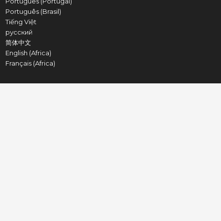
Português (Portugal)
Português (Brasil)
Tiếng Việt
русский
简体中文
English (Africa)
Français (Africa)