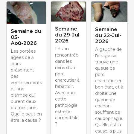
Semaine
Semaine
Semaine du
du 29-Jul-
du 22-Jul-
05-
2026
2026
Aoû-2026
Lésion
À gauche de
Les portées
rencontrée
l'image se
âgées de 3
dans les
trouve une
jours
reins d'un
queue de
présentent
porc
porc
des
charcutier à
charcutier en
vomissements
l'abattoir.
bon état, et à
et une
Avec quoi
droite une
diarrhée qui
cette
queue de
durent deux
pathologie
cochon
ou trois jours.
est-elle
souffrant de
Quelle peut en
compatible
caudophagie.
être la cause ?
?
Quelle est la
cause la plus