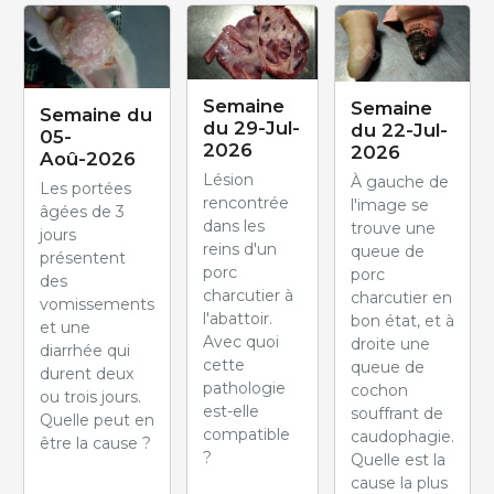
Semaine
Semaine
Semaine du
du 29-Jul-
du 22-Jul-
05-
2026
2026
Aoû-2026
Lésion
À gauche de
Les portées
rencontrée
l'image se
âgées de 3
dans les
trouve une
jours
reins d'un
queue de
présentent
porc
porc
des
charcutier à
charcutier en
vomissements
l'abattoir.
bon état, et à
et une
Avec quoi
droite une
diarrhée qui
cette
queue de
durent deux
pathologie
cochon
ou trois jours.
est-elle
souffrant de
Quelle peut en
compatible
caudophagie.
être la cause ?
?
Quelle est la
cause la plus