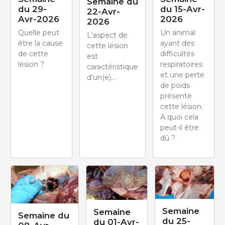
Semaine du
du 29-
du 15-Avr-
22-Avr-
Avr-2026
2026
2026
Quelle peut
Un animal
L'aspect de
être la cause
ayant des
cette lésion
de cette
difficultés
est
lésion ?
respiratoires
caractéristique
et une perte
d'un(e)...
de poids
présente
cette lésion.
A quoi cela
peut-il être
dû ?
Semaine
Semaine
Semaine du
du 25-
du 01-Avr-