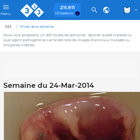
211.911
Utilisateurs
Menu
333
Photo de la semaine
Nous vous proposons un défi toutes les semaines : deviner quelle maladie ou
quel agent pathogène se cache derrière les images d'animaux malades ou
d'organes infectés.
Semaine du 24-Mar-2014