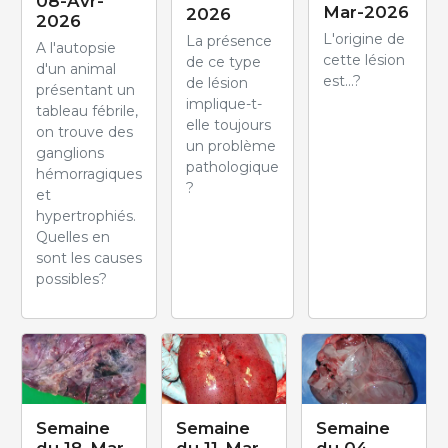
08-Avr-
Mar-2026
2026
2026
L'origine de
La présence
A l'autopsie
cette lésion
de ce type
d'un animal
est...?
de lésion
présentant un
implique-t-
tableau fébrile,
elle toujours
on trouve des
un problème
ganglions
pathologique
hémorragiques
?
et
hypertrophiés.
Quelles en
sont les causes
possibles?
Semaine
Semaine
Semaine
du 18-Mar-
du 11-Mar-
du 04-