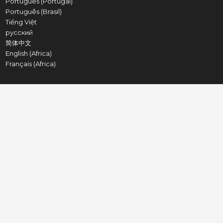
Português (Portugal)
Português (Brasil)
Tiếng Việt
русский
简体中文
English (Africa)
Français (Africa)