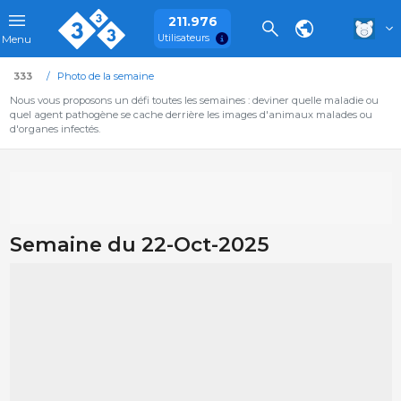
211.976
Utilisateurs
Menu
333
Photo de la semaine
Nous vous proposons un défi toutes les semaines : deviner quelle maladie ou
quel agent pathogène se cache derrière les images d'animaux malades ou
d'organes infectés.
Semaine du 22-Oct-2025