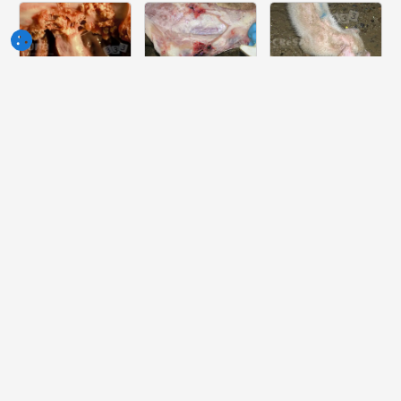
Semaine
Semaine
Semaine
du 10-Jun-
du 03-Jun-
du 27-Mai-
2026
2026
2026
Quelle lesión
Quelle peut
Quelle est la
peut-on voir
être la cause
pathologie la
dans ce
de cette
plus probable
cœur?
lésion ?
dont souffre
ce porcelet ?
Semaine
Semaine
Semaine
du 20-Mai-
du 13-Mai-
du 06-Mai-
2026
2026
2026