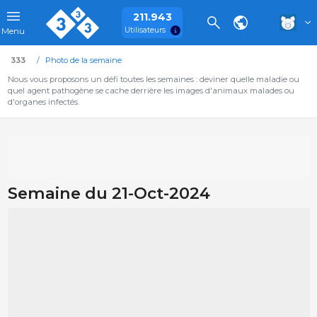
211.943
Utilisateurs
Menu
333
Photo de la semaine
Nous vous proposons un défi toutes les semaines : deviner quelle maladie ou
quel agent pathogène se cache derrière les images d'animaux malades ou
d'organes infectés.
Semaine du 21-Oct-2024