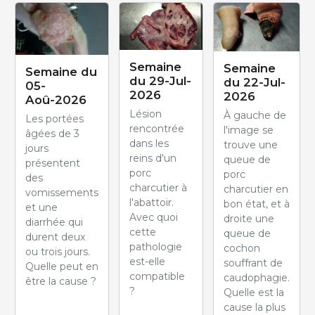
Semaine
Semaine
Semaine du
du 29-Jul-
du 22-Jul-
05-
2026
2026
Aoû-2026
Lésion
À gauche de
Les portées
rencontrée
l'image se
âgées de 3
dans les
trouve une
jours
reins d'un
queue de
présentent
porc
porc
des
charcutier à
charcutier en
vomissements
l'abattoir.
bon état, et à
et une
Avec quoi
droite une
diarrhée qui
cette
queue de
durent deux
pathologie
cochon
ou trois jours.
est-elle
souffrant de
Quelle peut en
compatible
caudophagie.
être la cause ?
?
Quelle est la
cause la plus