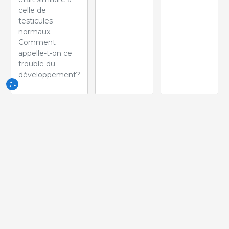
celle de
testicules
normaux.
Comment
appelle-t-on ce
trouble du
développement?
Semaine
Semaine
Semaine
du 10-Jun-
du 03-Jun-
du 27-Mai-
2026
2026
2026
Quelle lesión
Quelle peut
Quelle est la
peut-on voir
être la cause
pathologie la
dans ce
de cette
plus probable
cœur?
lésion ?
dont souffre
ce porcelet ?