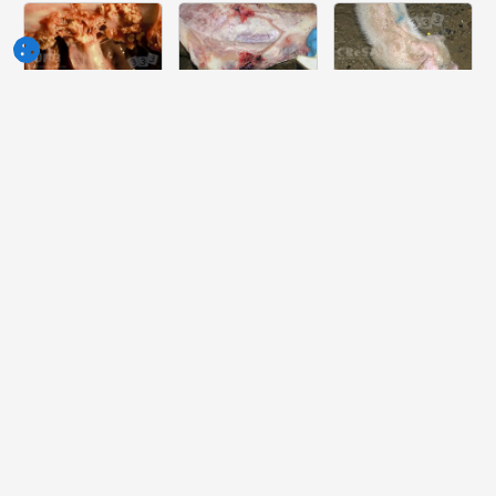
Semaine
Semaine
Semaine
du 10-Jun-
du 03-Jun-
du 27-Mai-
2026
2026
2026
Quelle lesión
Quelle peut
Quelle est la
peut-on voir
être la cause
pathologie la
dans ce
de cette
plus probable
cœur?
lésion ?
dont souffre
ce porcelet ?
Semaine
Semaine
Semaine
du 20-Mai-
du 13-Mai-
du 06-Mai-
2026
2026
2026