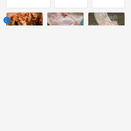
Semaine
Semaine
Semaine
du 10-Jun-
du 03-Jun-
du 27-Mai-
2026
2026
2026
Quelle lesión
Quelle peut
Quelle est la
peut-on voir
être la cause
pathologie la
dans ce
de cette
plus probable
cœur?
lésion ?
dont souffre
ce porcelet ?
Semaine
Semaine
Semaine