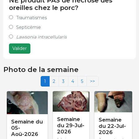
NE produit PAS de nécrose des
oreilles chez le porc?
Traumatismes
Septicémie
Lawsonia intracellularis
Valider
Photo de la semaine
1
2
3
4
5
>>
Semaine
Semaine
Semaine du
du 29-Jul-
du 22-Jul-
05-
2026
2026
Aoû-2026