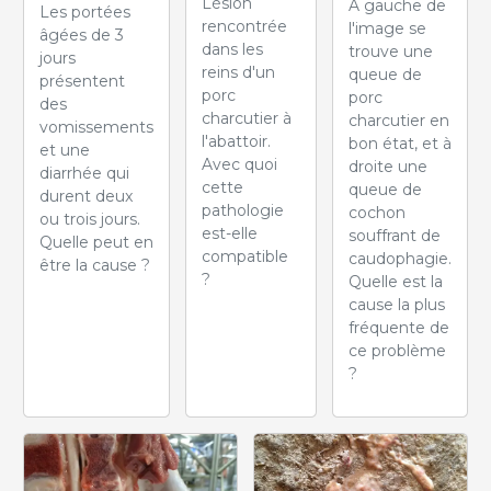
Lésion
À gauche de
Les portées
rencontrée
l'image se
âgées de 3
dans les
trouve une
jours
reins d'un
queue de
présentent
porc
porc
des
charcutier à
charcutier en
vomissements
l'abattoir.
bon état, et à
et une
Avec quoi
droite une
diarrhée qui
cette
queue de
durent deux
pathologie
cochon
ou trois jours.
est-elle
souffrant de
Quelle peut en
compatible
caudophagie.
être la cause ?
?
Quelle est la
cause la plus
fréquente de
ce problème
?