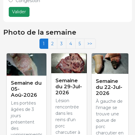
Congestion
Valider
Photo de la semaine
1
2
3
4
5
>>
Semaine
Semaine
Semaine du
du 29-Jul-
du 22-Jul-
05-
2026
2026
Aoû-2026
Lésion
À gauche de
Les portées
rencontrée
l'image se
âgées de 3
dans les
trouve une
jours
reins d'un
queue de
présentent
porc
porc
des
charcutier à
charcutier en
vomissements