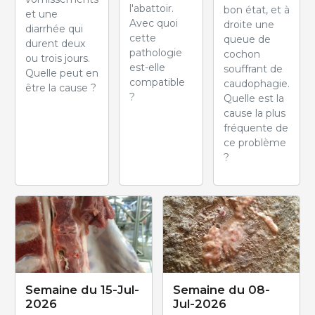
l'abattoir.
bon état, et à
et une
Avec quoi
droite une
diarrhée qui
cette
queue de
durent deux
pathologie
cochon
ou trois jours.
est-elle
souffrant de
Quelle peut en
compatible
caudophagie.
être la cause ?
?
Quelle est la
cause la plus
fréquente de
ce problème
?
Semaine du 15-Jul-
Semaine du 08-
2026
Jul-2026