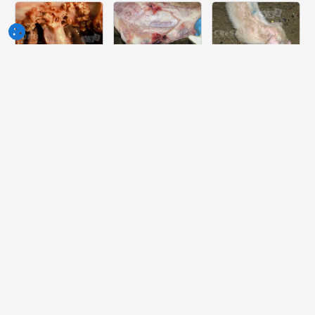
Semaine
Semaine
Semaine
du 10-Jun-
du 03-Jun-
du 27-Mai-
2026
2026
2026
Quelle lesión
Quelle peut
Quelle est la
peut-on voir
être la cause
pathologie la
dans ce
de cette
plus probable
cœur?
lésion ?
dont souffre
ce porcelet ?
Semaine
Semaine
Semaine
du 20-Mai-
du 13-Mai-
du 06-Mai-
2026
2026
2026