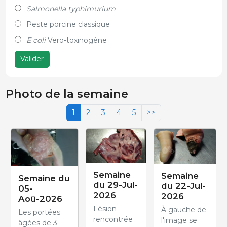
Salmonella typhimurium
Peste porcine classique
E coli
Vero-toxinogène
Valider
Photo de la semaine
1
2
3
4
5
>>
Semaine
Semaine
Semaine du
du 29-Jul-
du 22-Jul-
05-
2026
2026
Aoû-2026
Lésion
À gauche de
Les portées
rencontrée
l'image se
âgées de 3