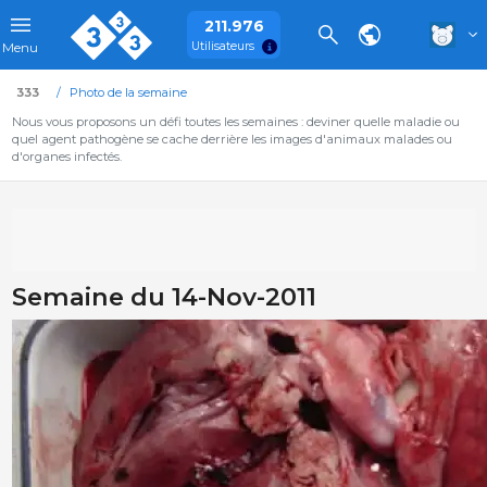
211.976
Utilisateurs
Menu
333
Photo de la semaine
Nous vous proposons un défi toutes les semaines : deviner quelle maladie ou
quel agent pathogène se cache derrière les images d'animaux malades ou
d'organes infectés.
Semaine du 14-Nov-2011