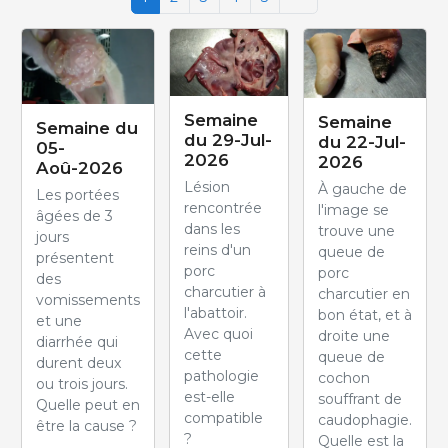
Semaine
Semaine
Semaine du
du 29-Jul-
du 22-Jul-
05-
2026
2026
Aoû-2026
Lésion
À gauche de
Les portées
rencontrée
l'image se
âgées de 3
dans les
trouve une
jours
reins d'un
queue de
présentent
porc
porc
des
charcutier à
charcutier en
vomissements
l'abattoir.
bon état, et à
et une
Avec quoi
droite une
diarrhée qui
cette
queue de
durent deux
pathologie
cochon
ou trois jours.
est-elle
souffrant de
Quelle peut en
compatible
caudophagie.
être la cause ?
?
Quelle est la