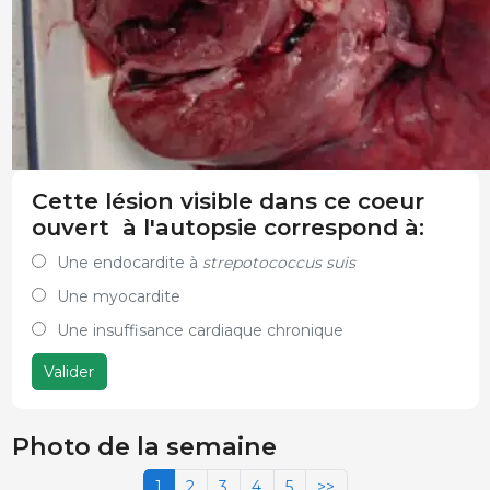
Cette lésion visible dans ce coeur
ouvert à l'autopsie correspond à:
Une endocardite à
strepotococcus suis
Une myocardite
Une insuffisance cardiaque chronique
Valider
Photo de la semaine
1
2
3
4
5
>>