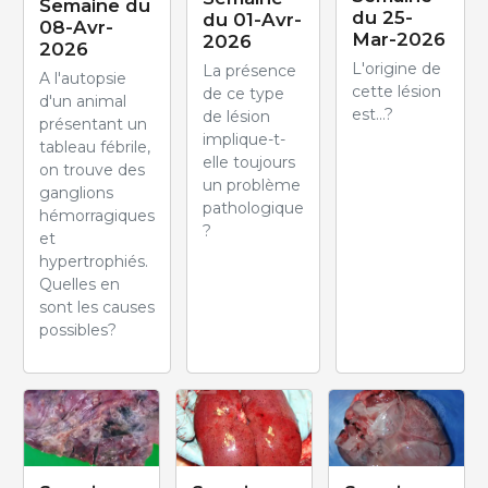
Semaine du
du 25-
du 01-Avr-
08-Avr-
Mar-2026
2026
2026
L'origine de
La présence
A l'autopsie
cette lésion
de ce type
d'un animal
est...?
de lésion
présentant un
implique-t-
tableau fébrile,
elle toujours
on trouve des
un problème
ganglions
pathologique
hémorragiques
?
et
hypertrophiés.
Quelles en
sont les causes
possibles?