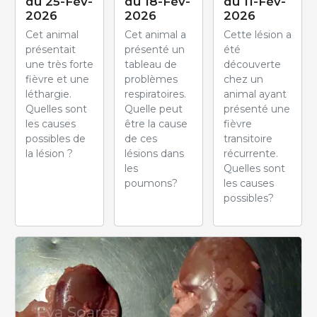
du 25-Fév-
du 18-Fév-
du 11-Fév-
2026
2026
2026
Cet animal
Cet animal a
Cette lésion a
présentait
présenté un
été
une très forte
tableau de
découverte
fièvre et une
problèmes
chez un
léthargie.
respiratoires.
animal ayant
Quelles sont
Quelle peut
présenté une
les causes
être la cause
fièvre
possibles de
de ces
transitoire
la lésion ?
lésions dans
récurrente.
les
Quelles sont
poumons?
les causes
possibles?