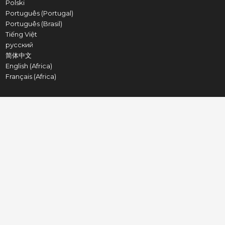
Polski
Português (Portugal)
Português (Brasil)
Tiếng Việt
русский
简体中文
English (Africa)
Français (Africa)