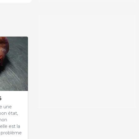
6
ve une
bon état,
chon
lle est la
e problème