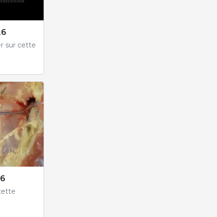
26
r sur cette
26
cette