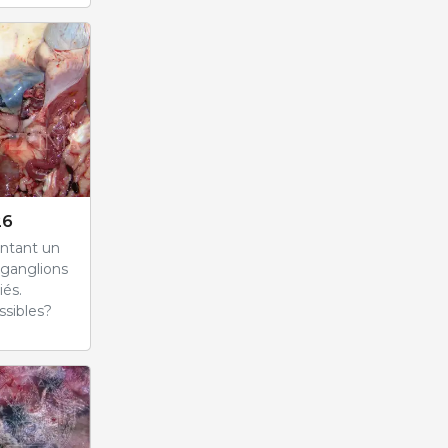
26
entant un
 ganglions
iés.
ssibles?