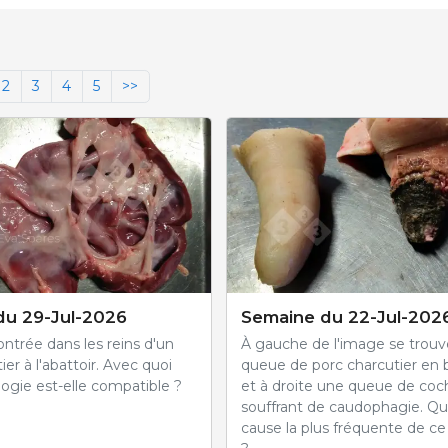
2
3
4
5
>>
du 29-Jul-2026
Semaine du 22-Jul-202
ntrée dans les reins d'un
À gauche de l'image se trou
ier à l'abattoir. Avec quoi
queue de porc charcutier en 
ogie est-elle compatible ?
et à droite une queue de co
souffrant de caudophagie. Que
cause la plus fréquente de c