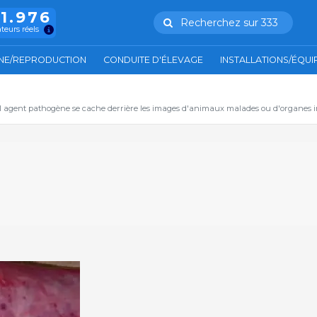
11.976
Recherchez sur 333
ateurs réels
NE/REPRODUCTION
CONDUITE D'ÉLEVAGE
INSTALLATIONS/ÉQU
el agent pathogène se cache derrière les images d'animaux malades ou d'organes in