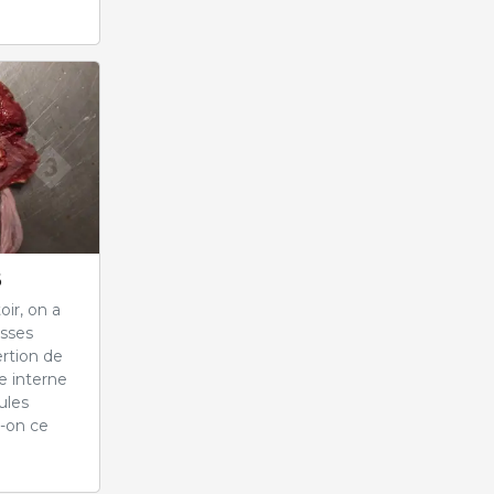
6
oir, on a
asses
ertion de
re interne
cules
-on ce