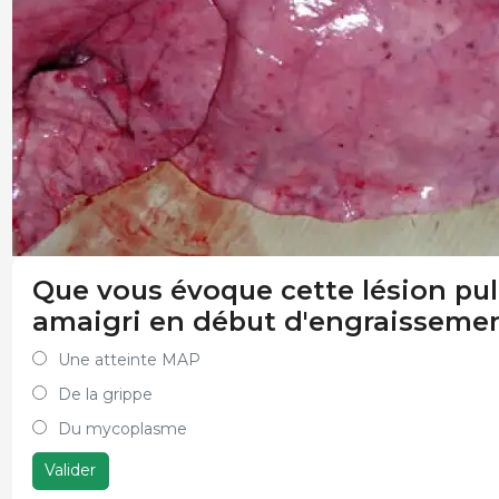
Que vous évoque cette lésion pu
amaigri en début d'engraissemen
Une atteinte MAP
De la grippe
Du mycoplasme
Valider