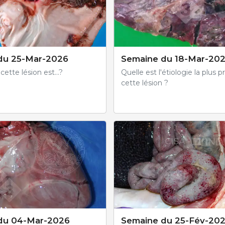
du 25-Mar-2026
Semaine du 18-Mar-20
cette lésion est...?
Quelle est l'étiologie la plus 
cette lésion ?
du 04-Mar-2026
Semaine du 25-Fév-20