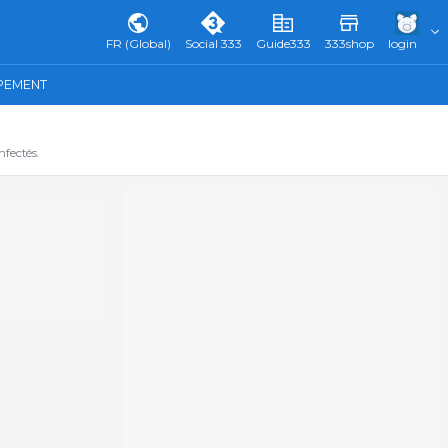
FR (Global)
Social 333
Guide333
333shop
login
IPEMENT
fectés.