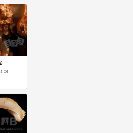
6
ns ce