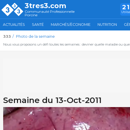
3tres3.com
2
Communauté Professionnelle
Utilis
Porcine
ACTUALITÉS
SANTÉ
MARCHÉS/ÉCONOMIE
NUTRITION
GÈ
333
Photo de la semaine
Nous vous proposons un défi toutes les semaines : deviner quelle maladie ou qu
Semaine du 13-Oct-2011