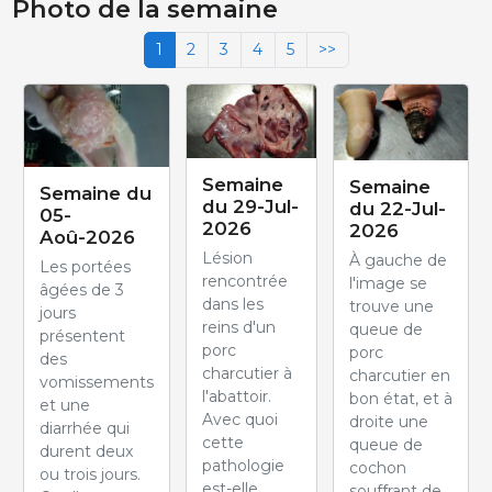
Photo de la semaine
1
2
3
4
5
>>
Semaine
Semaine
Semaine du
du 29-Jul-
du 22-Jul-
05-
2026
2026
Aoû-2026
Lésion
À gauche de
Les portées
rencontrée
l'image se
âgées de 3
dans les
trouve une
jours
reins d'un
queue de
présentent
porc
porc
des
charcutier à
charcutier en
vomissements
l'abattoir.
bon état, et à
et une
Avec quoi
droite une
diarrhée qui
cette
queue de
durent deux
pathologie
cochon
ou trois jours.
est-elle
souffrant de