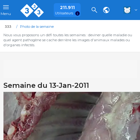
211.911
Utilisateurs
Menu
333
Photo de la semaine
Nous vous proposons un défi toutes les semaines : deviner quelle maladie ou
quel agent pathogène se cache derrière les images d'animaux malades ou
d'organes infectés.
Semaine du 13-Jan-2011