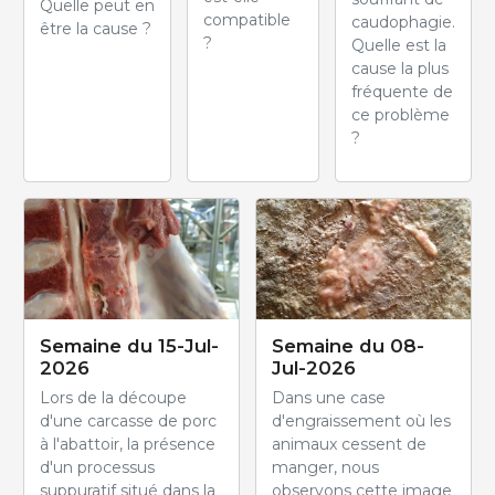
Quelle peut en
compatible
caudophagie.
être la cause ?
?
Quelle est la
cause la plus
fréquente de
ce problème
?
Semaine du 15-Jul-
Semaine du 08-
2026
Jul-2026
Lors de la découpe
Dans une case
d'une carcasse de porc
d'engraissement où les
à l'abattoir, la présence
animaux cessent de
d'un processus
manger, nous
suppuratif situé dans la
observons cette image